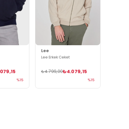
Lee
Lee Erkek Ceket
079,15
₺4.079,15
₺4.799,00
%15
%15