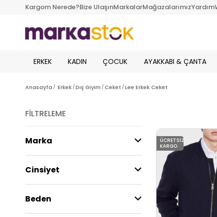
Kargom Nerede?
Bize Ulaşın
Markalar
Mağazalarımız
Yardım
ERKEK
KADIN
ÇOCUK
AYAKKABI & ÇANTA
Anasayfa
Erkek
Dış Giyim
Ceket
Lee Erkek Ceket
FILTRELEME
Marka
ÜCRETSIZ
KARGO
Cinsiyet
Beden