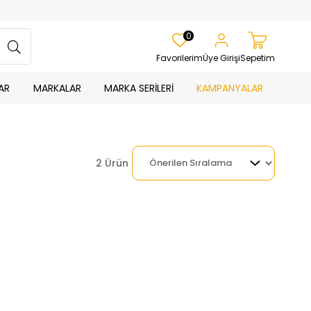
0
Favorilerim
Üye Girişi
Sepetim
AR
MARKALAR
MARKA SERİLERİ
KAMPANYALAR
2 Ürün