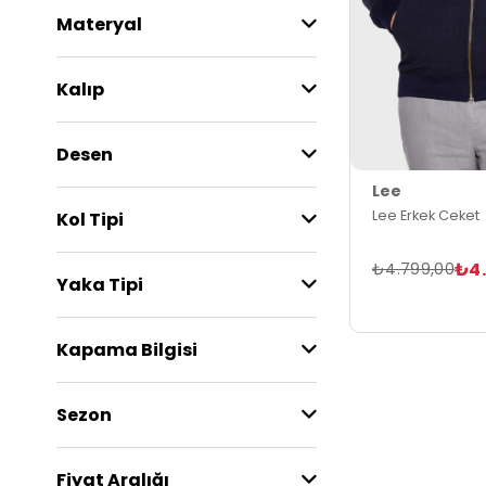
Materyal
Kalıp
Desen
Lee
Lee Erkek Ceket
Kol Tipi
₺4.
₺4.799,00
Yaka Tipi
Kapama Bilgisi
Sezon
Fiyat Aralığı