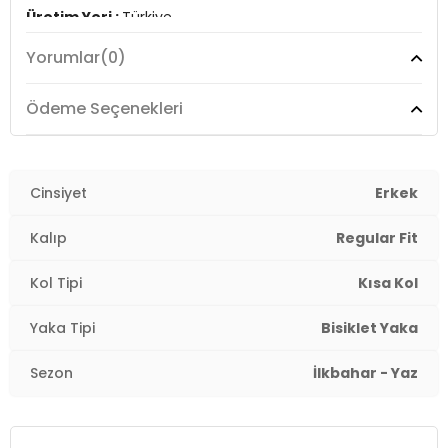
Üretim Yeri :
Türkiye
3DY1252LCM2420051201.17
Yorumlar
(0)
Ödeme Seçenekleri
Cinsiyet
Erkek
Kalıp
Regular Fit
Kol Tipi
Kısa Kol
Yaka Tipi
Bisiklet Yaka
Sezon
İlkbahar - Yaz