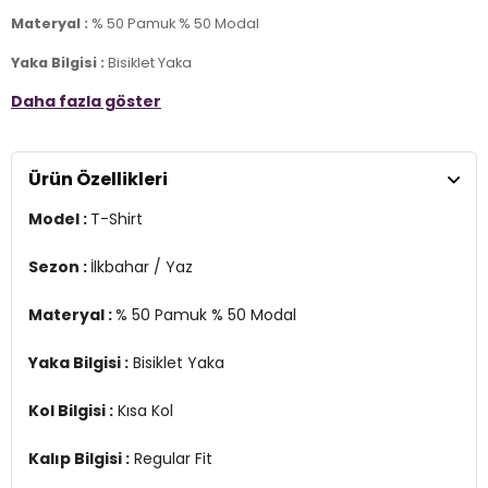
Materyal :
% 50 Pamuk % 50 Modal
Yaka Bilgisi :
Bisiklet Yaka
Daha fazla göster
Kol Bilgisi :
Kısa Kol
Kalıp Bilgisi :
Regular Fit
Ürün Özellikleri
Üretim Yeri :
Türkiye
3DY1252LCM2420051201.17
Model :
T-Shirt
Sezon :
İlkbahar / Yaz
Materyal :
% 50 Pamuk % 50 Modal
Yaka Bilgisi :
Bisiklet Yaka
Kol Bilgisi :
Kısa Kol
Kalıp Bilgisi :
Regular Fit