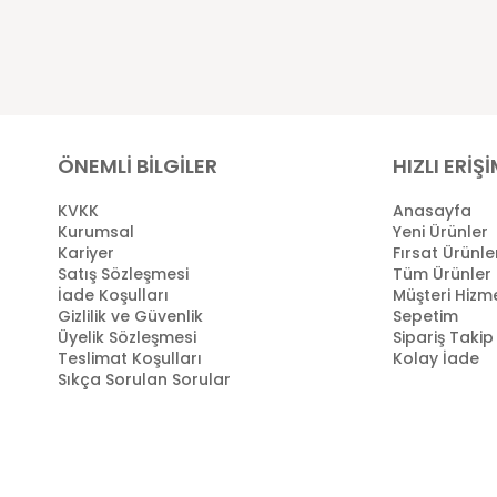
ÖNEMLİ BİLGİLER
HIZLI ERİŞ
KVKK
Anasayfa
Kurumsal
Yeni Ürünler
Kariyer
Fırsat Ürünle
Satış Sözleşmesi
Tüm Ürünler
İade Koşulları
Müşteri Hizme
Gizlilik ve Güvenlik
Sepetim
Üyelik Sözleşmesi
Sipariş Takip
Teslimat Koşulları
Kolay İade
Sıkça Sorulan Sorular