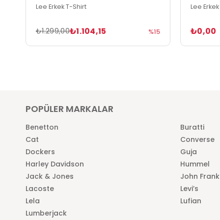
Lee Erkek T-Shirt
Lee Erkek
₺1.104,15
₺0,00
₺1.299,00
%15
POPÜLER MARKALAR
Benetton
Buratti
Cat
Converse
Dockers
Guja
Harley Davidson
Hummel
Jack & Jones
John Frank
Lacoste
Levi’s
Lela
Lufian
Lumberjack