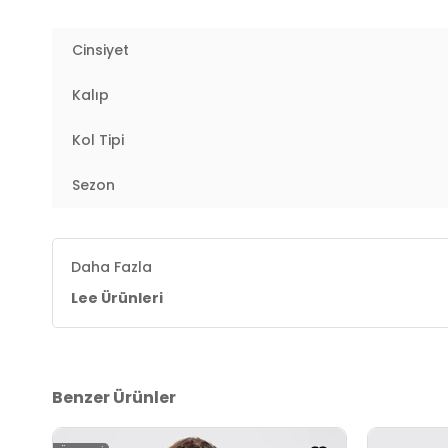
Kalıp Bilgisi:
Loose Fit
Cinsiyet
Yaş Grubu:
Yetişkin
Kalıp
Menşei:
Türkiye
3DE1L2520302001.07
Kol Tipi
Sezon
Daha Fazla
Lee Ürünleri
Benzer Ürünler