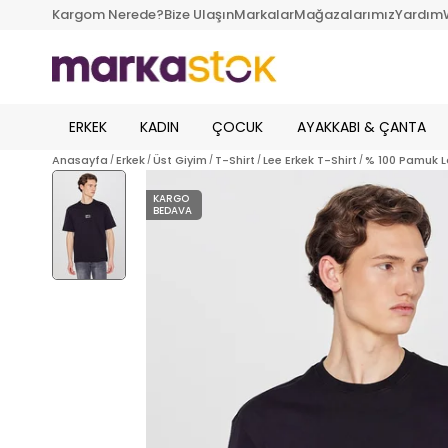
Kargom Nerede?
Bize Ulaşın
Markalar
Mağazalarımız
Yardım
ERKEK
KADIN
ÇOCUK
AYAKKABI & ÇANTA
Anasayfa
Erkek
Üst Giyim
T-Shirt
Lee Erkek T-Shirt
% 100 Pamuk Lo
KARGO
BEDAVA