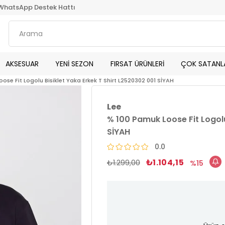
WhatsApp Destek Hattı
AKSESUAR
YENİ SEZON
FIRSAT ÜRÜNLERİ
ÇOK SATANL
ose Fit Logolu Bisiklet Yaka Erkek T Shirt L2520302 001 SİYAH
Lee
% 100 Pamuk Loose Fit Logolu
SİYAH
0.0
₺1.104,15
₺1.299,00
15