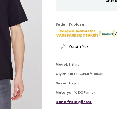
Ürün s
Beden Tablosu
Yorum Yaz
Model:
T Shirt
Giyim Tarzı:
Günlük/Casual
Desen:
Logolu
Materyal:
% 100 Pamuk
Daha fazla göster
Yaka Tipi:
Bisiklet Yaka
Kol Tipi:
Kısa Kol