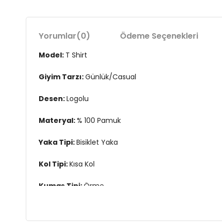
Yorumlar
(0)
Ödeme Seçenekleri
Model:
T Shirt
Giyim Tarzı:
Günlük/Casual
Desen:
Logolu
Materyal:
% 100 Pamuk
Yaka Tipi:
Bisiklet Yaka
Kol Tipi:
Kısa Kol
Kumaş Tipi:
Örme
Boy:
Standart