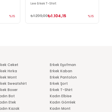
Lee Erkek T-Shirt
L
₺1.104,15
₺1.299,00
₺
%15
%15
rkek Ceket
Erkek Eşofman
rkek Hırka
Erkek Kaban
rkek Mont
Erkek Pantolon
rkek Sweatshirt
Erkek Şort
rkek Boxer
Erkek T-Shirt
adın Bot
Kadın Elbise
adın Etek
Kadın Gömlek
adın Kazak
Kadın Mont