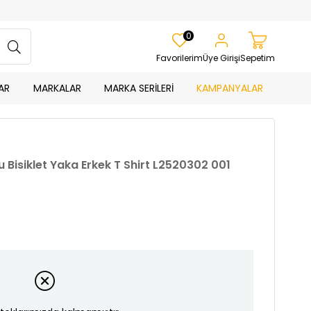
0
Favorilerim
Üye Girişi
Sepetim
AR
MARKALAR
MARKA SERİLERİ
KAMPANYALAR
 Bisiklet Yaka Erkek T Shirt L2520302 001