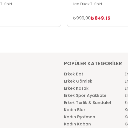
 T-Shirt
Lee Erkek T-Shirt
₺849,15
₺999,00
POPÜLER KATEGORİLER
Erkek Bot
E
Erkek Gömlek
E
Erkek Kazak
E
Erkek Spor Ayakkabı
E
Erkek Terlik & Sandalet
E
Kadın Bluz
K
Kadın Eşofman
K
Kadın Kaban
K