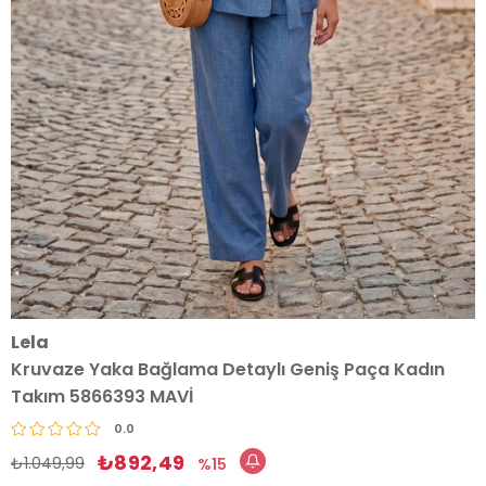
Lela
Kruvaze Yaka Bağlama Detaylı Geniş Paça Kadın
Takım 5866393 MAVİ
0.0
₺892,49
₺1.049,99
15