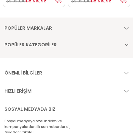
₺2.515,92
₺2.515,92
₺2.959,90
₺2.959,90
%15
%15
POPÜLER MARKALAR
POPÜLER KATEGORİLER
ÖNEMLİ BİLGİLER
HIZLI ERİŞİM
SOSYAL MEDYADA BİZ
Sosyal medyaya özel indirim ve
kampanyalardan ilk sen haberdar ol,
fırsatları yakala!