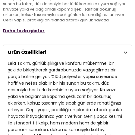
sunan bu takım, düz deseniyle her türlü kombinle uyum sağlıyor.
Kruvaze yaka ve bağlamalı kapama şekli, zarif bir dokunuş
eklerken, kolsuz tasarımıyla sıcak günlerde rahatlığınızı artırıyor.
Cepli yapısı, pratikliği ön planda tutarak günlük hayatta
ihtiyaçlarınıza yanıt veriyor. Geniş paça kesimi ile standart fit kalıp,
Daha fazla göster
hem modern hem de şık bir görünüm sunarken, dokuma
kumaşıyla kaliteyi hissettiriyor. 1.65 cm boyundaki mankenin
üzerinde mükemmel duruşu sayesinde, Lela Takım, her yaştan
kadının gardırobuna eşlik etmeye hazır. Casual tarzda bir şıklık
Ürün Özellikleri
arayanlar için ideal bir tercih!
Lela Takım, günlük şıklığı ve konforu mükemmel bir
Model:
Takım
şekilde birleştirerek gardırobunuzda vazgeçilmez bir
parça haline geliyor. %100 polyester yapısı sayesinde
Giyim Tarzı:
Günlük/Casual
hafif ve nefes alabilir bir his sunan bu takım, düz
deseniyle her türlü kombinle uyum sağlıyor. Kruvaze
Desen:
Düz
yaka ve bağlamalı kapama şekli, zarif bir dokunuş
Materyal:
% 100 Polyester
eklerken, kolsuz tasarımıyla sıcak günlerde rahatlığınızı
artırıyor. Cepli yapısı, pratikliği ön planda tutarak günlük
Yaka Tipi:
Kruvaze Yaka
hayatta ihtiyaçlarınıza yanıt veriyor. Geniş paça kesimi
ile standart fit kalıp, hem modern hem de şık bir
Kapama Şekli:
Bağlamalı
görünüm sunarken, dokuma kumaşıyla kaliteyi
Kol Tipi:
Kolsuz