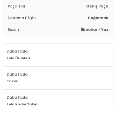
Paça Tipi
Geniş Paça
Kumaş Tipi:
Dokuma
Kapama Bilgisi
Bağlamalı
Boy:
Standart
Sezon
İlkbahar - Yaz
Paça Tipi:
Geniş Paça
Kalıp Bilgisi:
Standart Fit
Daha Fazla
Manken Bedeni:
Boy: 1.65 cm / Göğüs : 80 cm / Bel :
Lela Ürünleri
60 cm / Kalça : 90 cm / Beden : S
Yaş Grubu:
Yetişkin
Daha Fazla
Takım
Menşei:
Türkiye
2DY5866393.42
Daha Fazla
Lela Kadın Takım