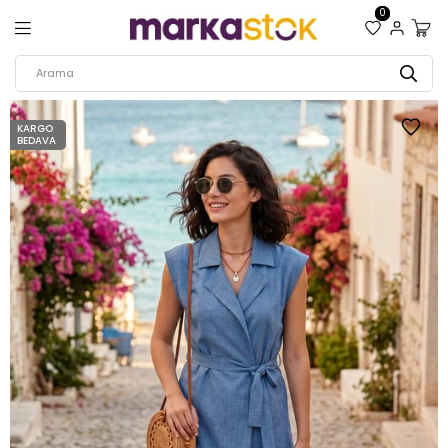
0
KARGO
BEDAVA