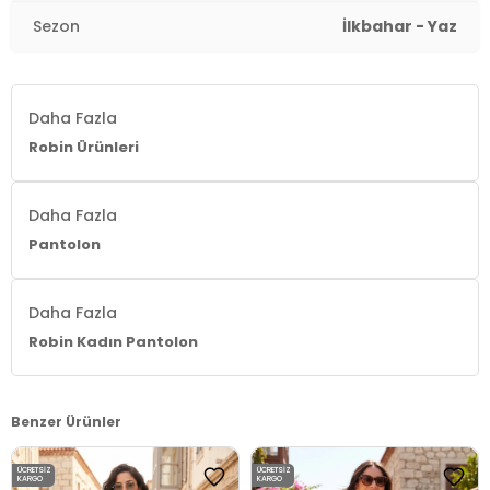
Paça Tipi:
Geniş Paça
Sezon
İlkbahar - Yaz
Manken Bedeni:
Boy: 1.65 cm / Göğüs : 80 cm / Bel :
60 cm / Kalça : 90 cm / Beden : Onesize
Daha Fazla
Yaş Grubu:
Yetişkin
Robin Ürünleri
Menşei:
İtalya
Daha Fazla
Detaylar:
- Volanlı Tasarım
Pantolon
2DY145M39445.65
Daha Fazla
Robin Kadın Pantolon
Benzer Ürünler
ÜCRETSIZ
ÜCRETSIZ
KARGO
KARGO