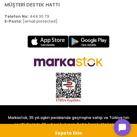
MÜŞTERİ DESTEK HATTI
Telefon No:
444 30 79
E-Posta:
[email protected]
Markastok, 35 yılı aşkın perakende geçmişine sahip ve Türkiye’nin
çeşitli illerinde 22 şubesi bulunan Çetin Family Mağazacılık
tarafından kurulmuştur.