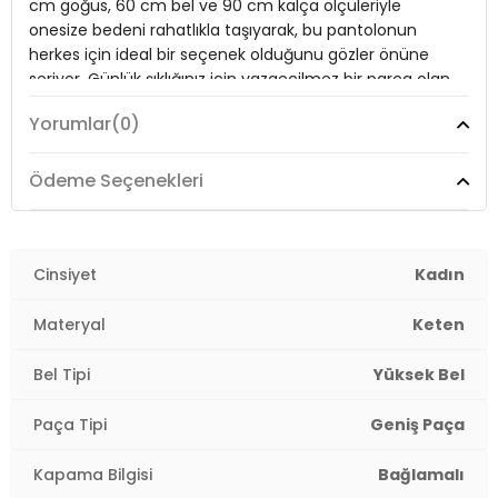
cm göğüs, 60 cm bel ve 90 cm kalça ölçüleriyle
Boy:
Standart
onesize bedeni rahatlıkla taşıyarak, bu pantolonun
herkes için ideal bir seçenek olduğunu gözler önüne
Paça Tipi:
Geniş Paça
seriyor. Günlük şıklığınız için vazgeçilmez bir parça olan
Robin Pantolon ile stilinizi yansıtmaya hazırsınız!
Manken Bedeni:
Boy: 1.65 cm / Göğüs : 80 cm / Bel : 60 cm / Kalça
Yorumlar
(0)
: 90 cm / Beden : Onesize
Yaş Grubu:
Yetişkin
Model:
Pantolon
Ödeme Seçenekleri
Menşei:
İtalya
Giyim Tarzı:
Günlük/Casual
Detaylar:
- Volanlı Tasarım
2DY145M39445.65
Materyal:
Cinsiyet
% 100 Keten
Kadın
Kapama Şekli:
Bağlamalı
Materyal
Keten
Kumaş Tipi:
Dokuma
Bel Tipi
Yüksek Bel
Bel:
Yüksek Bel
Paça Tipi
Geniş Paça
Boy:
Standart
Kapama Bilgisi
Bağlamalı