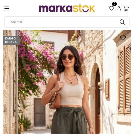
0
KARGO
BEDAVA