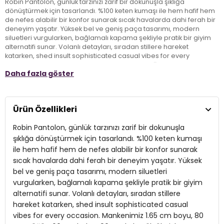
Robin Pantolon, günlük tarzınızı zarif bir dokunuşla şıklığa
dönüştürmek için tasarlandı. %100 keten kumaşı ile hem hafif hem
de nefes alabilir bir konfor sunarak sıcak havalarda dahi ferah bir
deneyim yaşatır. Yüksek bel ve geniş paça tasarımı, modern
siluetleri vurgularken, bağlamalı kapama şekliyle pratik bir giyim
alternatifi sunar. Volanlı detayları, sıradan stillere hareket
katarken, shed insult sophisticated casual vibes for every
occasion. Mankenimiz 1.65 cm boyu, 80 cm göğüs, 60 cm bel ve 90
Daha fazla göster
cm kalça ölçüleriyle onesize bedeni rahatlıkla taşıyarak, bu
pantolonun herkes için ideal bir seçenek olduğunu gözler önüne
seriyor. Günlük şıklığınız için vazgeçilmez bir parça olan Robin
Pantolon ile stilinizi yansıtmaya hazırsınız!
Ürün Özellikleri
Robin Pantolon, günlük tarzınızı zarif bir dokunuşla
Model:
Pantolon
şıklığa dönüştürmek için tasarlandı. %100 keten kumaşı
Giyim Tarzı:
Günlük/Casual
ile hem hafif hem de nefes alabilir bir konfor sunarak
sıcak havalarda dahi ferah bir deneyim yaşatır. Yüksek
Materyal:
% 100 Keten
bel ve geniş paça tasarımı, modern siluetleri
Kapama Şekli:
vurgularken, bağlamalı kapama şekliyle pratik bir giyim
Bağlamalı
alternatifi sunar. Volanlı detayları, sıradan stillere
Kumaş Tipi:
Dokuma
hareket katarken, shed insult sophisticated casual
vibes for every occasion. Mankenimiz 1.65 cm boyu, 80
Bel:
Yüksek Bel