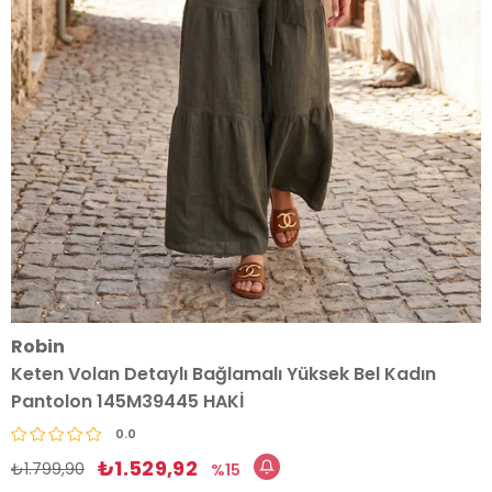
Robin
Keten Volan Detaylı Bağlamalı Yüksek Bel Kadın
Pantolon 145M39445 HAKİ
0.0
₺1.529,92
₺1.799,90
15