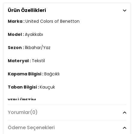
Ürün Özellikleri
YERLİ ÜRETİM
2DYBN30185.25
Marka :
United Colors of Benetton
Model :
Ayakkabı
Sezon :
İlkbahar/Yaz
Materyal :
Tekstil
Kapama Bilgisi :
Bağcıklı
Taban Bilgisi :
Kauçuk
YERLİ ÜRETİM
2DYBN30185.25
Yorumlar
(0)
Ödeme Seçenekleri