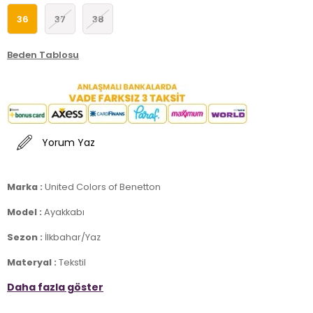
36
37
38
Beden Tablosu
Yorum Yaz
Marka :
United Colors of Benetton
Model :
Ayakkabı
Sezon :
İlkbahar/Yaz
Materyal :
Tekstil
Daha fazla göster
Kapama Bilgisi :
Bağcıklı
Taban Bilgisi :
Kauçuk