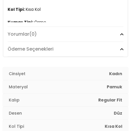
Kol Tipi:
Kısa Kol
Kumaş Tipi:
Örme
Yorumlar
(0)
Boy:
Standart
Kalıp Bilgisi:
Regular Fit
Ödeme Seçenekleri
Yaş Grubu:
Yetişkin
Menşei:
Cinsiyet
Bangladeş
Kadın
2DY15352294.07
Materyal
Pamuk
Kalıp
Regular Fit
Desen
Düz
Kol Tipi
Kısa Kol