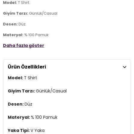
Model:
T Shirt
Giyim Tarzı:
Günlük/Casual
Desen:
Düz
Materyal:
% 100 Pamuk
Daha fazla göster
Yaka Tipi:
V Yaka
Kol Tipi:
Kısa Kol
Ürün Özellikleri
Kumaş Tipi:
Örme
Model:
T Shirt
Boy:
Standart
Kalıp Bilgisi:
Regular Fit
Giyim Tarzı:
Günlük/Casual
Yaş Grubu:
Yetişkin
Desen:
Düz
Menşei:
Bangladeş
2DY15352294.07
Materyal:
% 100 Pamuk
Yaka Tipi:
V Yaka