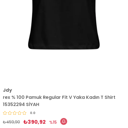
Jdy
rex % 100 Pamuk Regular Fit V Yaka Kadın T Shirt
15352294 SİYAH
0.0
₺390,92
₺459,90
15