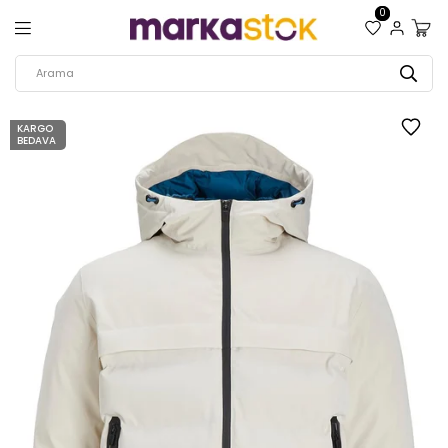
0
KARGO
BEDAVA