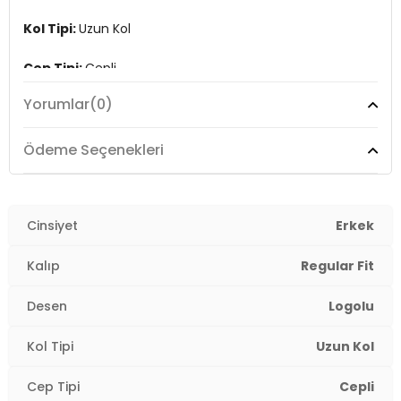
Kol Tipi:
Uzun Kol
Cep Tipi:
Cepli
Yorumlar
(0)
Kalıp Bilgisi:
Regular Fit
Yaş Grubu:
Yetişkin
Ödeme Seçenekleri
Menşei:
Burma
3DK112225287.19
Cinsiyet
Erkek
Kalıp
Regular Fit
Desen
Logolu
Kol Tipi
Uzun Kol
Cep Tipi
Cepli