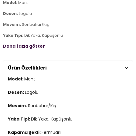
Model:
Mont
Desen:
Logolu
Mevsim:
Sonbahar/Kış
Yaka Tipi:
Dik Yaka, Kapüşonlu
Daha fazla göster
Kapama Şekli:
Fermuarlı
Kol Tipi:
Uzun Kol
Ürün Özellikleri
Cep Tipi:
Cepli
Model:
Mont
Kalıp Bilgisi:
Regular Fit
Yaş Grubu:
Yetişkin
Desen:
Logolu
Menşei:
Burma
Mevsim:
Sonbahar/Kış
3DK112225287.19
Yaka Tipi:
Dik Yaka, Kapüşonlu
Kapama Şekli:
Fermuarlı