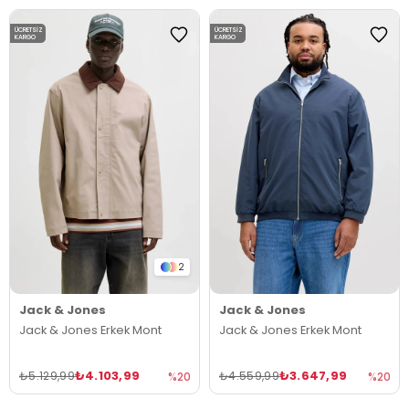
ÜCRETSIZ
ÜCRETSIZ
KARGO
KARGO
2
Jack & Jones
Jack & Jones
Jack & Jones Erkek Mont
Jack & Jones Erkek Mont
₺4.103,99
₺3.647,99
₺5.129,99
₺4.559,99
%20
%20