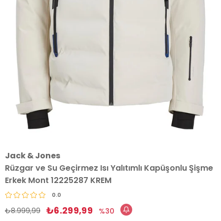
Jack & Jones
Rüzgar ve Su Geçirmez Isı Yalıtımlı Kapüşonlu Şişme
Erkek Mont 12225287 KREM
0.0
₺6.299,99
₺8.999,99
30