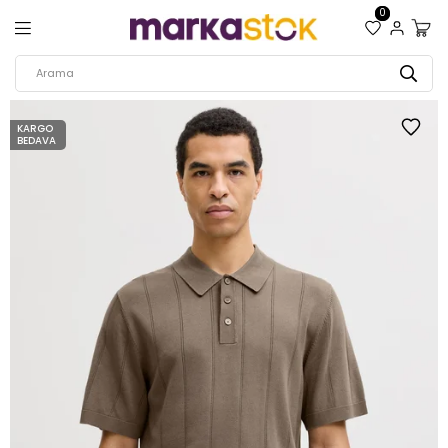
0
KARGO
BEDAVA