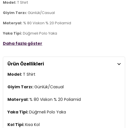
Model:
T Shirt
Giyim Tarzı:
Günlük/Casual
Materyal:
% 80 Viskon % 20 Poliamid
Yaka Tipi:
Düğmeli Polo Yaka
Daha fazla göster
Kol Tipi:
Kısa Kol
Kumaş Tipi:
Belirtilmemiş
Ürün Özellikleri
Boy:
Standart
Model:
T Shirt
Kalıp Bilgisi:
Regular Fit
Yaş Grubu:
Yetişkin
Giyim Tarzı:
Günlük/Casual
Menşei:
Bangladeş
Materyal:
% 80 Viskon % 20 Poliamid
3DY112291042.03
Yaka Tipi:
Düğmeli Polo Yaka
Kol Tipi:
Kısa Kol