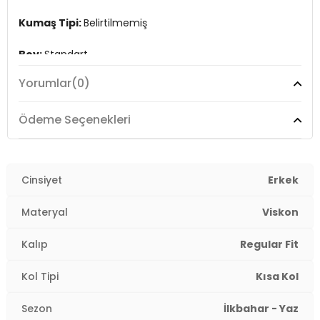
Kumaş Tipi:
Belirtilmemiş
Boy:
Standart
Yorumlar
(0)
Kalıp Bilgisi:
Regular Fit
Yaş Grubu:
Yetişkin
Ödeme Seçenekleri
Menşei:
Bangladeş
3DY112291042.03
Cinsiyet
Erkek
Materyal
Viskon
Kalıp
Regular Fit
Kol Tipi
Kısa Kol
Sezon
İlkbahar - Yaz