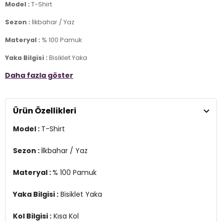
Model :
T-Shirt
Sezon :
İlkbahar / Yaz
Materyal :
% 100 Pamuk
Yaka Bilgisi :
Bisiklet Yaka
Daha fazla göster
Kol Bilgisi :
Kısa Kol
Kalıp Bilgisi :
Regular Fit
Ürün Özellikleri
Üretim Yeri :
Banglades
3DY112217167.07
Model :
T-Shirt
Sezon :
İlkbahar / Yaz
Materyal :
% 100 Pamuk
Yaka Bilgisi :
Bisiklet Yaka
Kol Bilgisi :
Kısa Kol