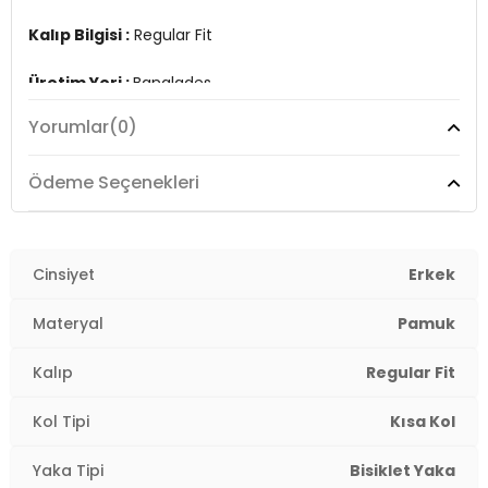
Kalıp Bilgisi :
Regular Fit
Üretim Yeri :
Banglades
3DY112217167.07
Yorumlar
(0)
Ödeme Seçenekleri
Cinsiyet
Erkek
Materyal
Pamuk
Kalıp
Regular Fit
Kol Tipi
Kısa Kol
Yaka Tipi
Bisiklet Yaka