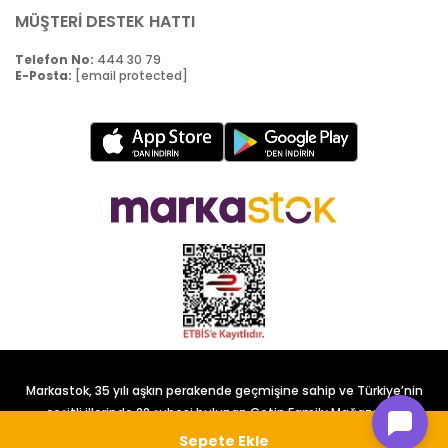
MÜŞTERİ DESTEK HATTI
Telefon No:
444 30 79
E-Posta:
[email protected]
Markastok, 35 yılı aşkın perakende geçmişine sahip ve Türkiye’nin
çeşitli illerinde 22 şubesi bulunan Çetin Family Mağazacılık
tarafından kurulmuştur.