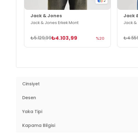
2
Jack & Jones
Jack 
Jack & Jones Erkek Mont
Jack &
₺4.103,99
₺5.129,99
₺4.55
%20
Cinsiyet
Desen
Yaka Tipi
Kapama Bilgisi