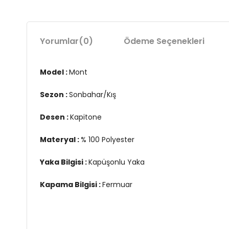
Yorumlar
(0)
Ödeme Seçenekleri
Model :
Mont
Sezon :
Sonbahar/Kış
Desen :
Kapitone
Materyal :
% 100 Polyester
Yaka Bilgisi :
Kapüşonlu Yaka
Kapama Bilgisi :
Fermuar
Kol Bilgisi :
Uzun Kol