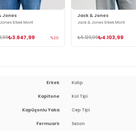
& Jones
Jack & Jones
 Jones Erkek Mont
Jack & Jones Erkek Mont
₺3.647,99
₺4.103,99
9,99
₺5.129,99
%20
Erkek
Kalıp
Kapitone
Kol Tipi
Kapüşonlu Yaka
Cep Tipi
Fermuarlı
Sezon