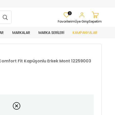
0
Favorilerim
Üye Girişi
Sepetim
AR
MARKALAR
MARKA SERİLERİ
KAMPANYALAR
 Comfort Fit Kapüşonlu Erkek Mont 12259003