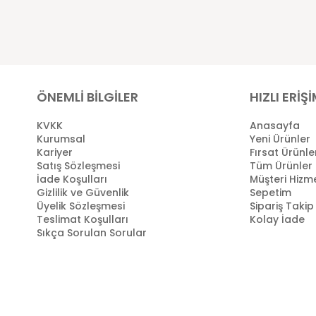
ÖNEMLİ BİLGİLER
HIZLI ERİŞ
KVKK
Anasayfa
Kurumsal
Yeni Ürünler
Kariyer
Fırsat Ürünle
Satış Sözleşmesi
Tüm Ürünler
İade Koşulları
Müşteri Hizme
Gizlilik ve Güvenlik
Sepetim
Üyelik Sözleşmesi
Sipariş Takip
Teslimat Koşulları
Kolay İade
Sıkça Sorulan Sorular