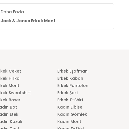
Daha Fazla
Jack & Jones Erkek Mont
rkek Ceket
Erkek Eşofman
rkek Hırka
Erkek Kaban
rkek Mont
Erkek Pantolon
rkek Sweatshirt
Erkek Şort
rkek Boxer
Erkek T-Shirt
adın Bot
Kadın Elbise
adın Etek
Kadın Gömlek
adın Kazak
Kadın Mont
adın Tayt
Kadın T-Shirt