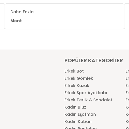
Daha Fazla
Mont
POPÜLER KATEGORİLER
Erkek Bot
E
Erkek Gömlek
E
Erkek Kazak
E
Erkek Spor Ayakkabı
E
Erkek Terlik & Sandalet
E
Kadın Bluz
K
Kadın Eşofman
K
Kadın Kaban
K
Kadın Pantolon
K