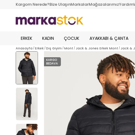
Kargom Nerede?
Bize Ulaşın
Markalar
Mağazalarımız
Yardım
ERKEK
KADIN
ÇOCUK
AYAKKABI & ÇANTA
Anasayfa
Erkek
Dış Giyim
Mont
Jack & Jones Erkek Mont
Jack & J
KARGO
BEDAVA