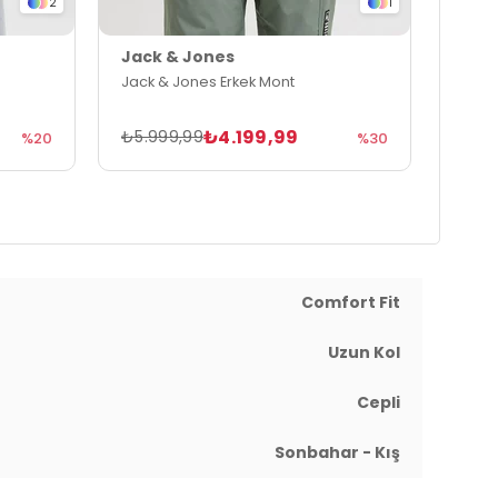
2
1
Jack & Jones
Jack
Jack & Jones Erkek Mont
Jack 
₺4.199,99
₺5.999,99
₺7.4
%20
%30
Comfort Fit
Uzun Kol
Cepli
Sonbahar - Kış