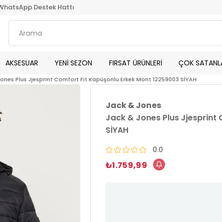
WhatsApp Destek Hattı
AKSESUAR
YENİ SEZON
FIRSAT ÜRÜNLERİ
ÇOK SATANL
ones Plus Jjesprint Comfort Fit Kapüşonlu Erkek Mont 12259003 SİYAH
Jack & Jones
Jack & Jones Plus Jjesprint
SİYAH
0.0
₺1.759,99