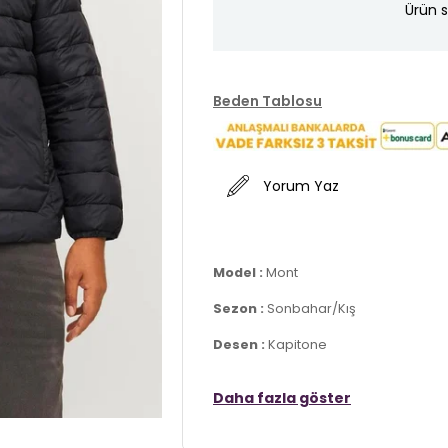
Ürün s
Beden Tablosu
Yorum Yaz
Model :
Mont
Sezon :
Sonbahar/Kış
Desen :
Kapitone
Materyal :
% 100 Polyester
Daha fazla göster
Yaka Bilgisi :
Kapüşonlu Yaka