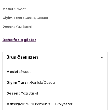
Model :
Sweat
Giyim Tarzı :
Günlük/Casual
Desen :
Yazı Baskılı
Materyal :
% 70 Pamuk % 30 Polyester
Daha fazla göster
Yaka Bilgisi :
Bisiklet Yaka
Kol Bilgisi :
Uzun Kol
Ürün Özellikleri
Kalıp Bilgisi :
Relaxed Fit
Detay :
Model :
Sweat
-İç kısmı yumuşak dokunuşlu fırçalanmış kumaştan yapılmıştır
Giyim Tarzı :
Günlük/Casual
Üretim Yeri :
Banglades
3DK112241694.07
Desen :
Yazı Baskılı
Materyal :
% 70 Pamuk % 30 Polyester