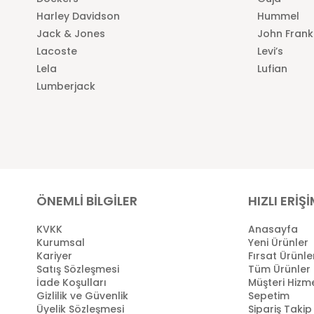
Harley Davidson
Hummel
Jack & Jones
John Frank
Lacoste
Levi’s
Lela
Lufian
Lumberjack
ÖNEMLİ BİLGİLER
HIZLI ERİŞ
KVKK
Anasayfa
Kurumsal
Yeni Ürünler
Kariyer
Fırsat Ürünle
Satış Sözleşmesi
Tüm Ürünler
İade Koşulları
Müşteri Hizme
Gizlilik ve Güvenlik
Sepetim
Üyelik Sözleşmesi
Sipariş Takip