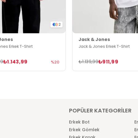
2
Jones
Jack & Jones
nes Erkek T-Shirt
Jack & Jones Erkek T-Shirt
₺1.143,99
₺911,99
99
₺1.139,99
%20
POPÜLER KATEGORİLER
Erkek Bot
E
Erkek Gömlek
E
Erkek Kazak
E