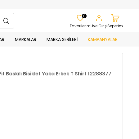
0
Favorilerim
Üye Girişi
Sepetim
AR
MARKALAR
MARKA SERİLERİ
KAMPANYALAR
 Baskılı Bisiklet Yaka Erkek T Shirt 12288377