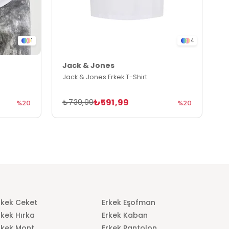
1
4
Jack & Jones
J
Jack & Jones Erkek T-Shirt
J
₺591,99
₺739,99
₺
%20
%20
rkek Ceket
Erkek Eşofman
rkek Hırka
Erkek Kaban
rkek Mont
Erkek Pantolon