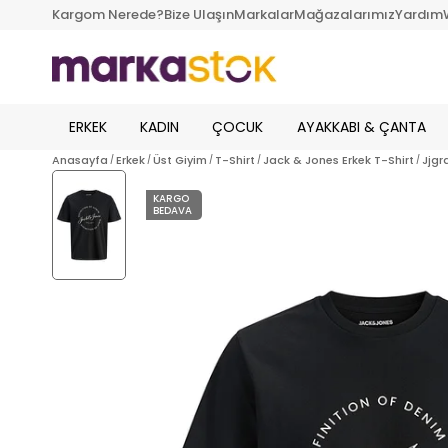
Kargom Nerede?
Bize Ulaşın
Markalar
Mağazalarımız
Yardım
ERKEK
KADIN
ÇOCUK
AYAKKABI & ÇANTA
Anasayfa
Erkek
Üst Giyim
T-Shirt
Jack & Jones Erkek T-Shirt
Jjgr
KARGO
BEDAVA