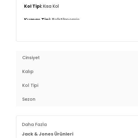
Kol Tipi:
Kısa Kol
Kumaş Tipi:
Belirtilmemiş
Boy:
Standart
Kalıp Bilgisi:
Relaxed Fit
Cinsiyet
Yaş Grubu:
Yetişkin
Kalıp
Menşei:
Bangladeş
3DY112288377.07
Kol Tipi
Sezon
Daha Fazla
Jack & Jones Ürünleri