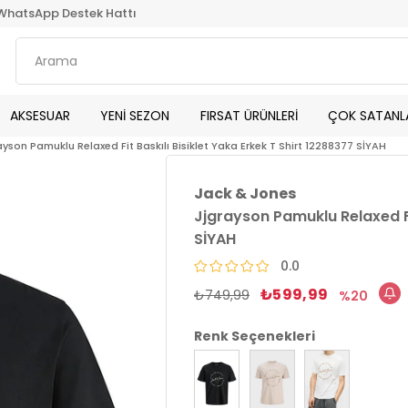
WhatsApp Destek Hattı
AKSESUAR
YENİ SEZON
FIRSAT ÜRÜNLERİ
ÇOK SATANL
ayson Pamuklu Relaxed Fit Baskılı Bisiklet Yaka Erkek T Shirt 12288377 SİYAH
Jack & Jones
Jjgrayson Pamuklu Relaxed Fit
SİYAH
0.0
₺599,99
₺749,99
20
Renk Seçenekleri