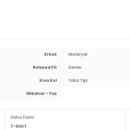
Erkek
Materyal
Relaxed Fit
Desen
Kısa Kol
Yaka Tipi
İlkbahar - Yaz
Daha Fazla
T-Shirt