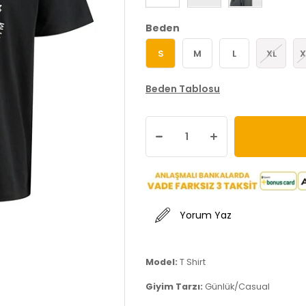
Beden
S
M
L
XL
X
Beden Tablosu
Yorum Yaz
Model:
T Shirt
Giyim Tarzı:
Günlük/Casual