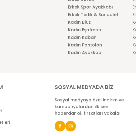
Erkek Spor Ayakkabı
E
Erkek Terlik & Sandalet
E
Kadın Bluz
K
Kadın Eşofman
K
Kadın Kaban
K
Kadın Pantolon
K
Kadın Ayakkabı
K
İM
SOSYAL MEDYADA BİZ
Sosyal medyaya özel indirim ve
kampanyalardan ilk sen
ri
haberdar ol, fırsatları yakala!
tleri