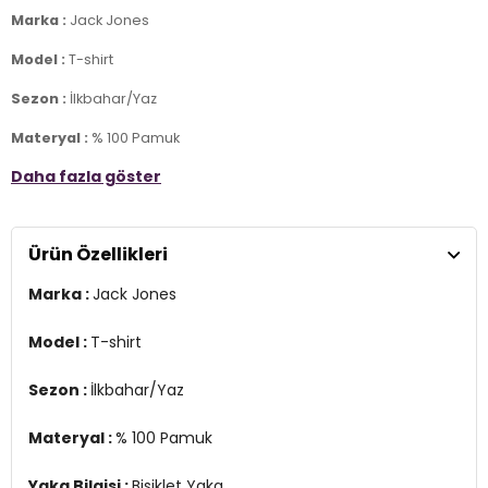
Marka :
Jack Jones
Model :
T-shirt
Sezon :
İlkbahar/Yaz
Materyal :
% 100 Pamuk
Daha fazla göster
Yaka Bilgisi :
Bisiklet Yaka
Kol Bilgisi :
Kısa Kol
Ürün Özellikleri
Kalıp Bilgisi :
Regular Fit
Marka :
Jack Jones
Manken Ölçüsü :
Boy : 183 / Beden : L
Üretim Yeri :
Bangladeş
Model :
T-shirt
Sezon :
İlkbahar/Yaz
Materyal :
% 100 Pamuk
Yaka Bilgisi :
Bisiklet Yaka