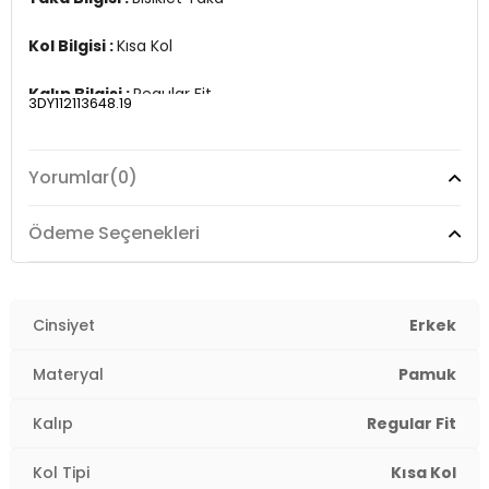
Kol Bilgisi :
Kısa Kol
Kalıp Bilgisi :
Regular Fit
3DY112113648.19
Manken Ölçüsü :
Boy : 183 / Beden : L
Yorumlar
(0)
Üretim Yeri :
Bangladeş
Ödeme Seçenekleri
Cinsiyet
Erkek
Materyal
Pamuk
Kalıp
Regular Fit
Kol Tipi
Kısa Kol