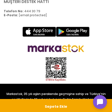
MÜŞTERİ DESTEK HATTI
Telefon No:
444 30 79
E-Posta:
[email protected]
Markastok, 35 yılı aşkın perakende geçmişine sahip ve Türkiye’nin
çeşitli illerinde 22 şubesi bulunan Çetin Family Mağazacılık
tarafından kurulmuştur.