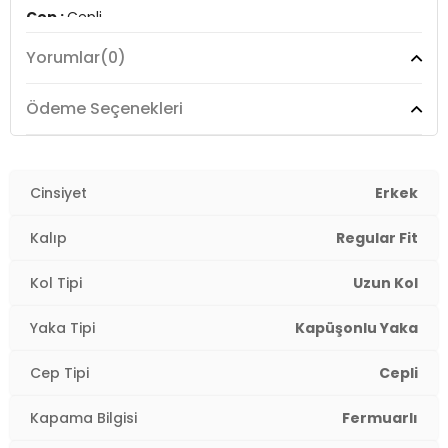
Cep :
Cepli
Yorumlar
(0)
Kalıp Bilgisi :
Regular Fit
Üretim Yeri :
Burma
Ödeme Seçenekleri
Detaylar :
-Nefes alabilen kumaş
-Lastikli manşetler
Cinsiyet
Erkek
-Ayarlanabilir lastikli etek ucu
3DY112268606.07
Kalıp
Regular Fit
Kol Tipi
Uzun Kol
Yaka Tipi
Kapüşonlu Yaka
Cep Tipi
Cepli
Kapama Bilgisi
Fermuarlı