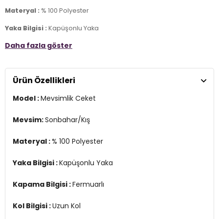
Materyal :
% 100 Polyester
Yaka Bilgisi :
Kapüşonlu Yaka
Daha fazla göster
Kapama Bilgisi :
Fermuarlı
Kol Bilgisi :
Uzun Kol
Ürün Özellikleri
Cep :
Cepli
Model :
Mevsimlik Ceket
Kalıp Bilgisi :
Regular Fit
Üretim Yeri :
Burma
Mevsim:
Sonbahar/Kış
Detaylar :
Materyal :
% 100 Polyester
-Nefes alabilen kumaş
-Lastikli manşetler
-Ayarlanabilir lastikli etek ucu
Yaka Bilgisi :
Kapüşonlu Yaka
3DY112268606.07
Kapama Bilgisi :
Fermuarlı
Kol Bilgisi :
Uzun Kol