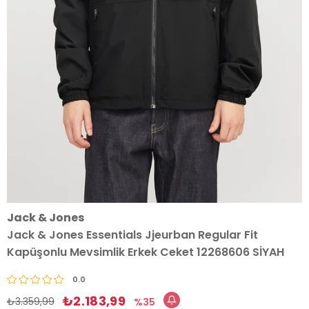
Jack & Jones
Jack & Jones Essentials Jjeurban Regular Fit
Kapüşonlu Mevsimlik Erkek Ceket 12268606 SİYAH
0.0
₺2.183,99
₺3.359,99
35