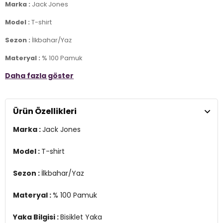
Marka :
Jack Jones
Model :
T-shirt
Sezon :
İlkbahar/Yaz
Materyal :
% 100 Pamuk
Daha fazla göster
Yaka Bilgisi :
Bisiklet Yaka
Kol Bilgisi :
Kısa Kol
Ürün Özellikleri
Kalıp :
Slim Fit
Marka :
Jack Jones
Detay :
Model 188 cm boyunda L beden giymektedir.
3DY112151955.10006
Model :
T-shirt
Sezon :
İlkbahar/Yaz
Materyal :
% 100 Pamuk
Yaka Bilgisi :
Bisiklet Yaka