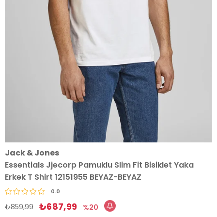
Jack & Jones
Essentials Jjecorp Pamuklu Slim Fit Bisiklet Yaka
Erkek T Shirt 12151955 BEYAZ-BEYAZ
0.0
₺687,99
₺859,99
20