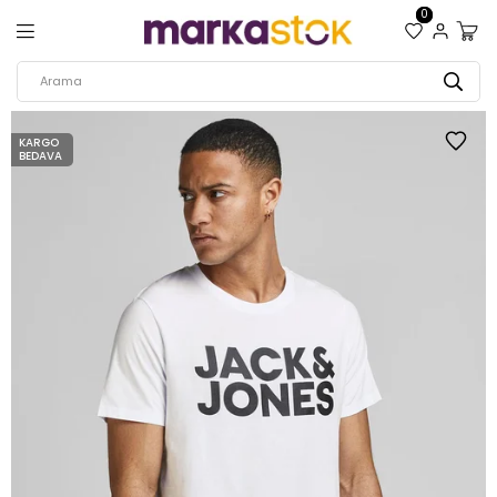
0
KARGO
BEDAVA