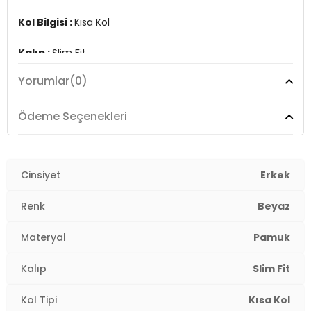
Kol Bilgisi :
Kısa Kol
Kalıp :
Slim Fit
Yorumlar
(0)
Detay :
Model 188 cm boyunda L beden giymektedir.
3DY112151955.10006
Ödeme Seçenekleri
Cinsiyet
Erkek
Renk
Beyaz
Materyal
Pamuk
Kalıp
Slim Fit
Kol Tipi
Kısa Kol