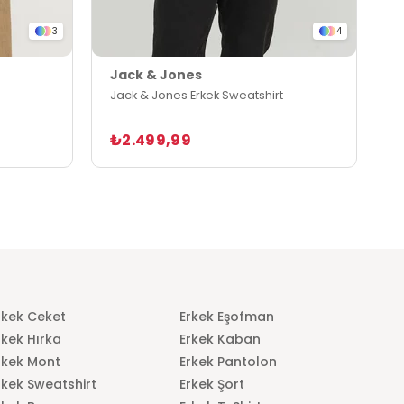
3
4
Jack & Jones
J
Jack & Jones Erkek Sweatshirt
J
₺2.499,99
₺
rkek Ceket
Erkek Eşofman
rkek Hırka
Erkek Kaban
rkek Mont
Erkek Pantolon
rkek Sweatshirt
Erkek Şort