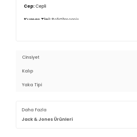
Cep:
Cepli
Kumaş Tipi:
Belirtilmemiş
Boy:
Standart
Kalıp Bilgisi:
Oversize Fit
Cinsiyet
Yaş Grubu:
Yetişkin
Kalıp
Menşei:
Türkiye
3DK112268272.8985
Yaka Tipi
Daha Fazla
Jack & Jones Ürünleri