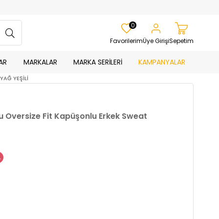
0
Favorilerim
Üye Girişi
Sepetim
AR
MARKALAR
MARKA SERİLERİ
KAMPANYALAR
YAĞ YEŞİLİ
u Oversize Fit Kapüşonlu Erkek Sweat