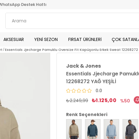
WhatsApp Destek Hattı
AKSESUAR
YENİ SEZON
FIRSAT ÜRÜNLERİ
ÇOK SATANL
rt
Essentials Jjecharge Pamuklu Oversize Fit Kapüşonlu Erkek Sweat 12268272 
Jack & Jones
Essentials Jjecharge Pamukl
12268272 YAĞ YEŞİLİ
0.0
₺1.125,00
₺2.249,99
50
Renk Seçenekleri