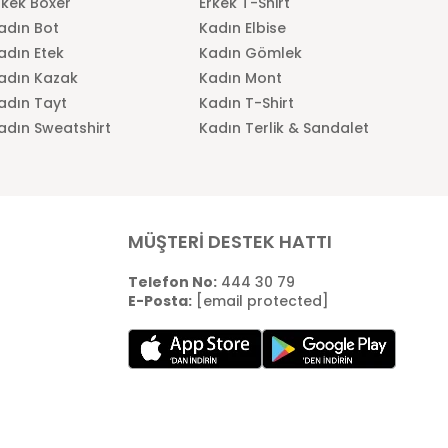
rkek Boxer
Erkek T-Shirt
adın Bot
Kadın Elbise
adın Etek
Kadın Gömlek
adın Kazak
Kadın Mont
adın Tayt
Kadın T-Shirt
adın Sweatshirt
Kadın Terlik & Sandalet
MÜŞTERİ DESTEK HATTI
Telefon No:
444 30 79
E-Posta:
[email protected]