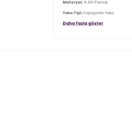
Materyal:
% 100 Pamuk
Yaka Tipi:
Kapüşonlu Yaka
Daha fazla göster
Kol Tipi:
Uzun Kol
Cep:
Cepli
Kumaş Tipi:
Belirtilmemiş
Boy:
Standart
Kalıp Bilgisi:
Oversize Fit
Yaş Grubu:
Yetişkin
Menşei:
Türkiye
3DK112268272.8985