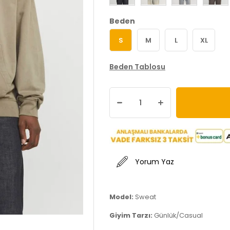
Beden
S
M
L
XL
Beden Tablosu
Yorum Yaz
Model:
Sweat
Giyim Tarzı:
Günlük/Casual