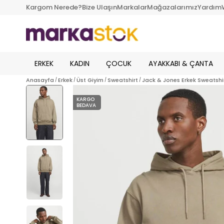
Kargom Nerede?
Bize Ulaşın
Markalar
Mağazalarımız
Yardım
ERKEK
KADIN
ÇOCUK
AYAKKABI & ÇANTA
Anasayfa
Erkek
Üst Giyim
Sweatshirt
Jack & Jones Erkek Sweatshi
KARGO
BEDAVA