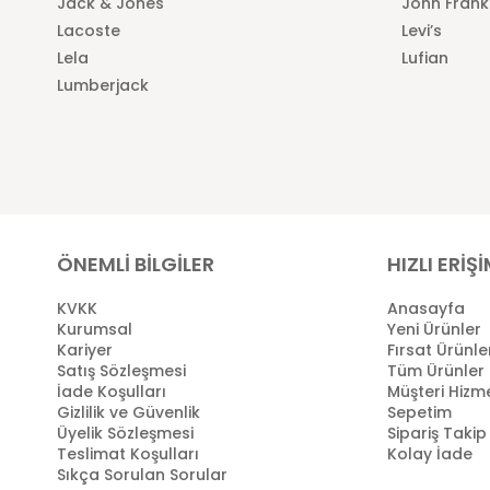
Jack & Jones
John Frank
Lacoste
Levi’s
Lela
Lufian
Lumberjack
ÖNEMLİ BİLGİLER
HIZLI ERİŞ
KVKK
Anasayfa
Kurumsal
Yeni Ürünler
Kariyer
Fırsat Ürünle
Satış Sözleşmesi
Tüm Ürünler
İade Koşulları
Müşteri Hizme
Gizlilik ve Güvenlik
Sepetim
Üyelik Sözleşmesi
Sipariş Takip
Teslimat Koşulları
Kolay İade
Sıkça Sorulan Sorular