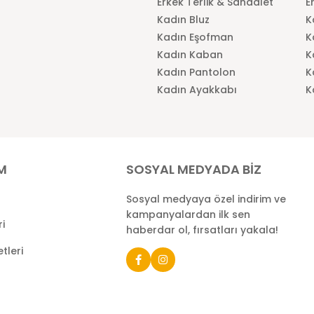
Erkek Terlik & Sandalet
E
Kadın Bluz
K
Kadın Eşofman
K
Kadın Kaban
K
Kadın Pantolon
K
Kadın Ayakkabı
K
İM
SOSYAL MEDYADA BİZ
Sosyal medyaya özel indirim ve
kampanyalardan ilk sen
ri
haberdar ol, fırsatları yakala!
tleri