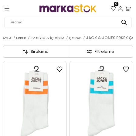
0
JACK & JONES ERKEK ÇO
SAYFA
ERKEK
EV GIYIM & İÇ GIYIM
ÇORAP
Sıralama
Filtreleme