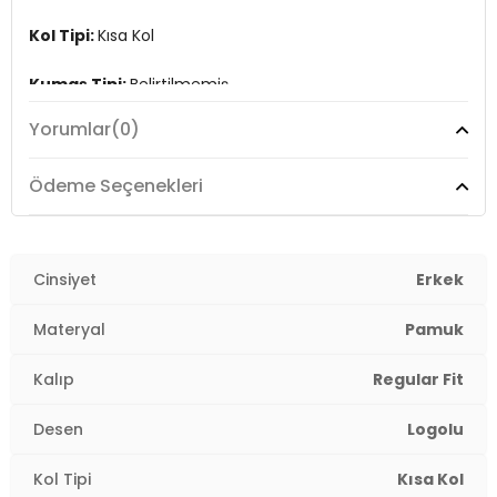
Kol Tipi:
Kısa Kol
Kumaş Tipi:
Belirtilmemiş
Yorumlar
(0)
Boy:
Standart
Kalıp Bilgisi:
Regular Fit
Ödeme Seçenekleri
Yaş Grubu:
Yetişkin
Menşei:
Cinsiyet
Bangladeş
Erkek
3DY112292906.07
Materyal
Pamuk
Kalıp
Regular Fit
Desen
Logolu
Kol Tipi
Kısa Kol