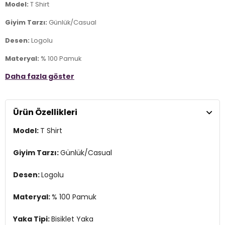
Model:
T Shirt
Giyim Tarzı:
Günlük/Casual
Desen:
Logolu
Materyal:
% 100 Pamuk
Daha fazla göster
Yaka Tipi:
Bisiklet Yaka
Kol Tipi:
Kısa Kol
Ürün Özellikleri
Kumaş Tipi:
Belirtilmemiş
Model:
T Shirt
Boy:
Standart
Kalıp Bilgisi:
Regular Fit
Giyim Tarzı:
Günlük/Casual
Yaş Grubu:
Yetişkin
Desen:
Logolu
Menşei:
Bangladeş
3DY112292906.07
Materyal:
% 100 Pamuk
Yaka Tipi:
Bisiklet Yaka