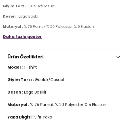
Giyim Tarzı :
Günlük/Casual
Desen :
Logo Baskılı
Materyal :
% 75 Pamuk % 20 Polyester % 5 Elastan
Daha fazla göster
Yaka Bilgisi :
Sıfır Yaka
Kol Bilgisi :
Kısa Kol
Ürün Özellikleri
Kalıp Bilgisi :
Oversize Fit
3DY112265429.25
Model :
T-shirt
Giyim Tarzı :
Günlük/Casual
Desen :
Logo Baskılı
Materyal :
% 75 Pamuk % 20 Polyester % 5 Elastan
Yaka Bilgisi :
Sıfır Yaka