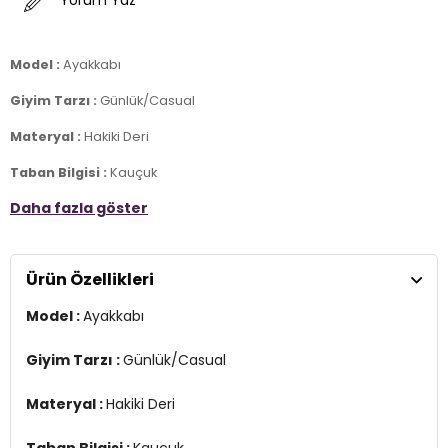
Yorum Yaz
Model :
Ayakkabı
Giyim Tarzı :
Günlük/Casual
Materyal :
Hakiki Deri
Taban Bilgisi :
Kauçuk
Daha fazla göster
Taban Yüksekliği :
3 cm
Üretim Yeri :
Türkiye
2DY5IZENNA5FX.17
Ürün Özellikleri
Model :
Ayakkabı
Giyim Tarzı :
Günlük/Casual
Materyal :
Hakiki Deri
Taban Bilgisi :
Kauçuk