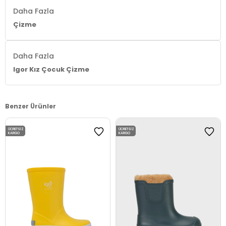
İspanyada üretilmiştir.
Daha Fazla
4DK0W10274.17
Çizme
Daha Fazla
Igor Kız Çocuk Çizme
Benzer Ürünler
ÜCRETSIZ
ÜCRETSIZ
KARGO
KARGO