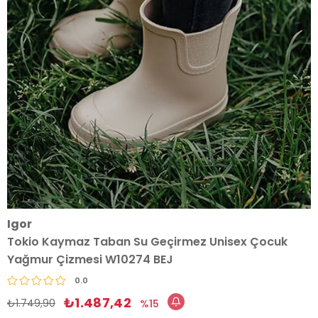
Igor
Tokio Kaymaz Taban Su Geçirmez Unisex Çocuk
Yağmur Çizmesi W10274 BEJ
0.0
₺1.487,42
₺1.749,90
15