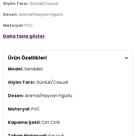
Giyim Tarzı:
Günlük/Casual
Desen:
Animal/Hayvan Figürlü
Materyal:
PVC
Daha fazla göster
Kapama Şekli:
Cırt Cırtlı
Taban Materyali:
Kauçuk
Ürün Özellikleri
Burun Tipi:
Yuvarlak Burun
Model:
Sandalet
Topuk Boyu:
Belirtilmemiş
Topuk Tipi:
Düz
Giyim Tarzı:
Günlük/Casual
Yaş Grubu:
Çocuk
Desen:
Animal/Hayvan Figürlü
Menşei:
İspanya
4DY0S10372.68
Materyal:
PVC
Kapama Şekli:
Cırt Cırtlı
Taban Materyali:
Kauçuk