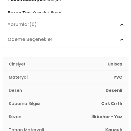
Burun Tipi:
Yuvarlak Burun
Yorumlar
(0)
Topuk Boyu:
Belirtilmemiş
Topuk Tipi:
Düz
Ödeme Seçenekleri
Yaş Grubu:
Çocuk
Menşei:
Cinsiyet
İspanya
Unisex
4DY0S10372.68
Materyal
PVC
Desen
Desenli
Kapama Bilgisi
Cırt Cırtlı
Sezon
İlkbahar - Yaz
Taban Materyali
Kauçuk