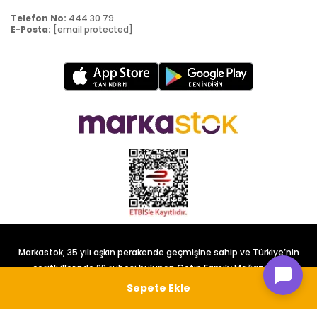
Telefon No:
444 30 79
E-Posta:
[email protected]
Markastok, 35 yılı aşkın perakende geçmişine sahip ve Türkiye’nin
çeşitli illerinde 22 şubesi bulunan Çetin Family Mağazacılık
tarafından kurulmuştur.