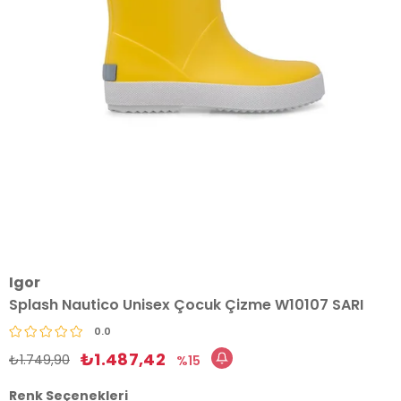
Igor
Splash Nautico Unisex Çocuk Çizme W10107 SARI
0.0
₺1.487,42
₺1.749,90
15
Renk Seçenekleri