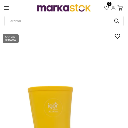
0
KARGO
BEDAVA