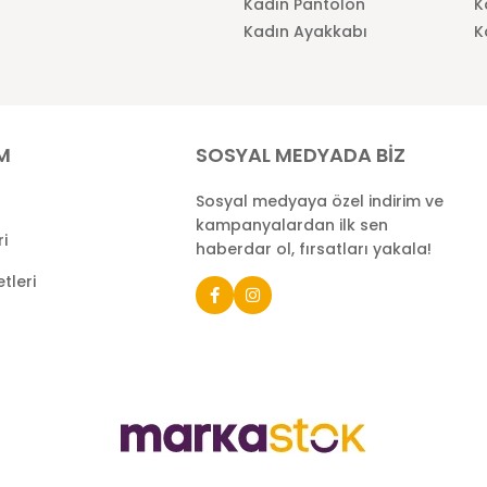
Kadın Pantolon
K
Kadın Ayakkabı
K
İM
SOSYAL MEDYADA BİZ
Sosyal medyaya özel indirim ve
kampanyalardan ilk sen
ri
haberdar ol, fırsatları yakala!
tleri