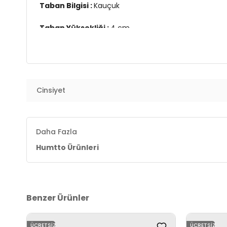
Taban Bilgisi :
Kauçuk
Taban Yüksekliği :
4 cm
Üretim Yeri :
Çin
3DY1679860714A.449
Cinsiyet
Daha Fazla
Humtto Ürünleri
Benzer Ürünler
ÜCRETSIZ
ÜCRETSIZ