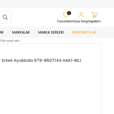
0
Favorilerim
Üye Girişi
Sepetim
AR
MARKALAR
MARKA SERİLERİ
KAMPANYALAR
714A HAKİ-BEJ
r Erkek Ayakkabı 679-860714A HAKİ-BEJ