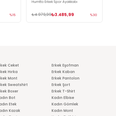
Humtto Erkek Spor Ayakkabı
H
₺3.485,99
₺4.979,99
₺
%15
%30
rkek Ceket
Erkek Eşofman
rkek Hırka
Erkek Kaban
rkek Mont
Erkek Pantolon
rkek Sweatshirt
Erkek Şort
rkek Boxer
Erkek T-Shirt
adın Bot
Kadın Elbise
adın Etek
Kadın Gömlek
adın Kazak
Kadın Mont