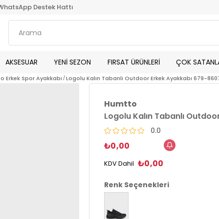
WhatsApp Destek Hattı
AKSESUAR
YENİ SEZON
FIRSAT ÜRÜNLERİ
ÇOK SATANL
o Erkek Spor Ayakkabı
Logolu Kalın Tabanlı Outdoor Erkek Ayakkabı 679-860
Humtto
Logolu Kalın Tabanlı Outdoo
0.0
₺0,00
₺0,00
KDV Dahil
Renk Seçenekleri