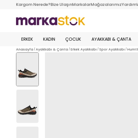
Kargom Nerede?
Bize Ulaşın
Markalar
Mağazalarımız
Yardım
ERKEK
KADIN
ÇOCUK
AYAKKABI & ÇANTA
Anasayfa
Ayakkabı & Çanta
Erkek Ayakkabı
Spor Ayakkabı
Humtt