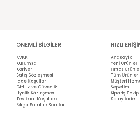
ÖNEMLİ BİLGİLER
HIZLI ERİŞ
KVKK
Anasayfa
Kurumsal
Yeni Ürünler
Kariyer
Fırsat Ürünle
Satış Sözleşmesi
Tüm Ürünler
İade Koşulları
Müşteri Hizme
Gizlilik ve Güvenlik
Sepetim
Üyelik Sözleşmesi
Sipariş Takip
Teslimat Koşulları
Kolay İade
Sıkça Sorulan Sorular