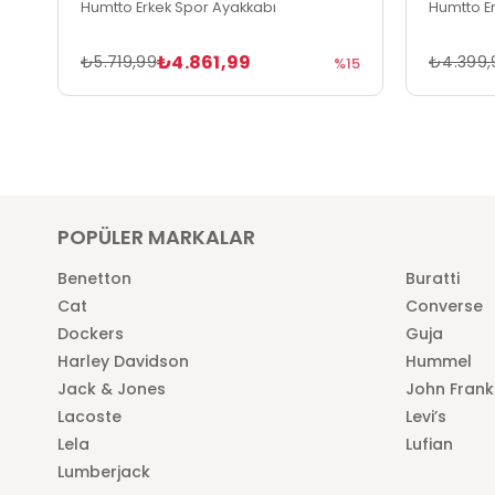
Humtto Erkek Spor Ayakkabı
Humtto E
₺4.861,99
₺5.719,99
₺4.399,
%15
POPÜLER MARKALAR
Benetton
Buratti
Cat
Converse
Dockers
Guja
Harley Davidson
Hummel
Jack & Jones
John Frank
Lacoste
Levi’s
Lela
Lufian
Lumberjack