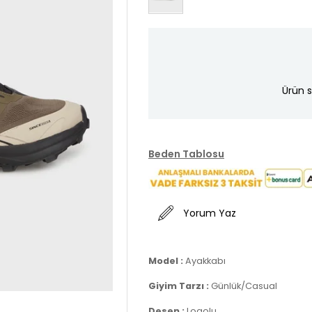
Ürün s
Beden Tablosu
Yorum Yaz
Model :
Ayakkabı
Giyim Tarzı :
Günlük/Casual
Desen :
Logolu