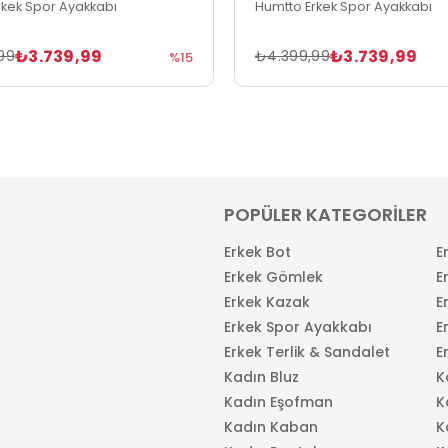
rkek Spor Ayakkabı
Humtto Erkek Spor Ayakkabı
₺3.739,99
₺3.739,99
99
₺4.399,99
%15
POPÜLER KATEGORİLER
Erkek Bot
E
Erkek Gömlek
E
Erkek Kazak
E
Erkek Spor Ayakkabı
E
Erkek Terlik & Sandalet
E
Kadın Bluz
K
Kadın Eşofman
K
Kadın Kaban
K