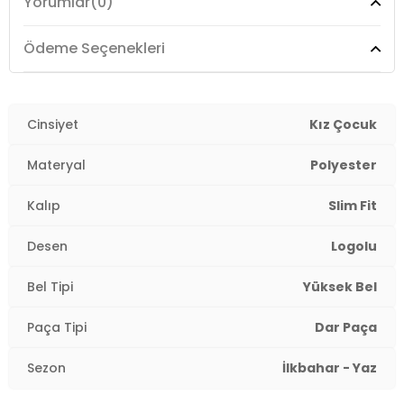
Yorumlar
(0)
Boy:
Standart
Paça Tipi:
Dar Paça
Ödeme Seçenekleri
Kalıp Bilgisi:
Slim Fit
Yaş Grubu:
Cinsiyet
Çocuk
Kız Çocuk
Menşei:
Türkiye
Materyal
Polyester
4DE29324317459.12
Kalıp
Slim Fit
Desen
Logolu
Bel Tipi
Yüksek Bel
Paça Tipi
Dar Paça
Sezon
İlkbahar - Yaz