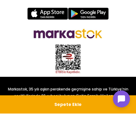
Markastok, 35 yılı aşkın perakende geçmişine sahip ve Türkiye’nin
çeşitli illerinde 22 şubesi bulunan Çetin Family Mağazacılık
tarafından kurulmuştur.