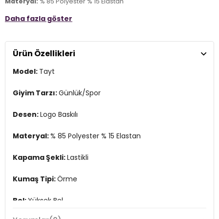
Materyal:
% 85 Polyester % 15 Elastan
Daha fazla göster
Kapama Şekli:
Lastikli
Kumaş Tipi:
Örme
Ürün Özellikleri
Bel:
Yüksek Bel
Model:
Tayt
Boy:
Standart
Paça Tipi:
Dar Paça
Giyim Tarzı:
Günlük/Spor
Kalıp Bilgisi:
Slim Fit
Desen:
Logo Baskılı
Yaş Grubu:
Çocuk
Materyal:
% 85 Polyester % 15 Elastan
Menşei:
Türkiye
4DE29324317459.12
Kapama Şekli:
Lastikli
Kumaş Tipi:
Örme
Bel:
Yüksek Bel