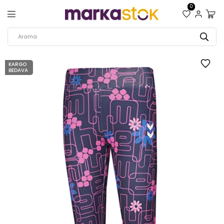
0
KARGO
BEDAVA