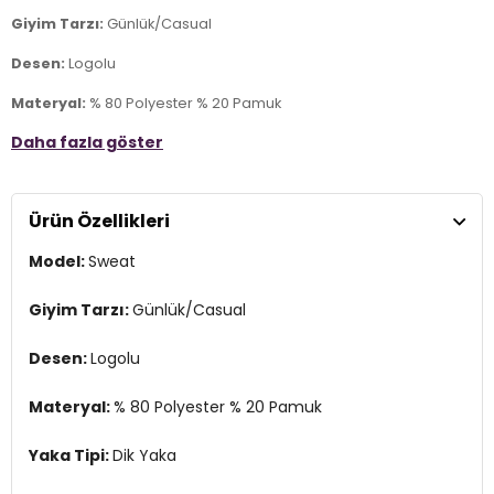
Giyim Tarzı:
Günlük/Casual
Desen:
Logolu
Materyal:
% 80 Polyester % 20 Pamuk
Daha fazla göster
Yaka Tipi:
Dik Yaka
Kapama Şekli:
Fermuarlı
Ürün Özellikleri
Kol Tipi:
Uzun Kol
Model:
Sweat
Cep:
Cepli
Kumaş Tipi:
Belirtilmemiş
Giyim Tarzı:
Günlük/Casual
Boy:
Standart
Desen:
Logolu
Kalıp Bilgisi:
Regular Fit
Materyal:
% 80 Polyester % 20 Pamuk
Yaş Grubu:
Yetişkin
Yaka Tipi:
Dik Yaka
Menşei:
Türkiye
3DE19223887319.18