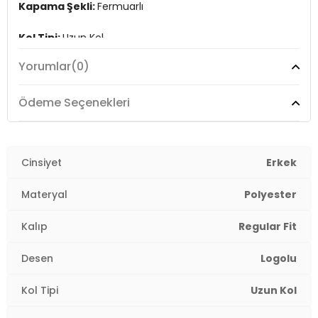
Kapama Şekli:
Fermuarlı
Kol Tipi:
Uzun Kol
Yorumlar
(0)
Cep:
Cepli
Kumaş Tipi:
Belirtilmemiş
Ödeme Seçenekleri
Boy:
Standart
Kalıp Bilgisi:
Cinsiyet
Regular Fit
Erkek
Yaş Grubu:
Yetişkin
Materyal
Polyester
Menşei:
Türkiye
Kalıp
Regular Fit
3DE19223887319.18
Desen
Logolu
Kol Tipi
Uzun Kol