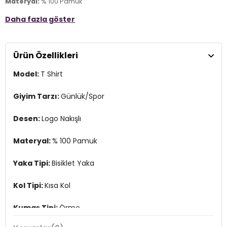
Materyal:
% 100 Pamuk
Daha fazla göster
Yaka Tipi:
Bisiklet Yaka
Kol Tipi:
Kısa Kol
Ürün Özellikleri
Kumaş Tipi:
Örme
Model:
T Shirt
Boy:
Standart
Kalıp Bilgisi:
Regular Fit
Giyim Tarzı:
Günlük/Spor
Yaş Grubu:
Yetişkin
Desen:
Logo Nakışlı
Menşei:
Türkiye
2DE9122612001.07
Materyal:
% 100 Pamuk
Yaka Tipi:
Bisiklet Yaka
Kol Tipi:
Kısa Kol
Kumaş Tipi:
Örme