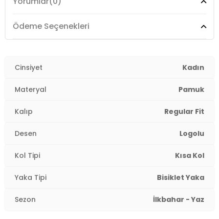
Yorumlar
(0)
Boy:
Standart
Kalıp Bilgisi:
Regular Fit
Ödeme Seçenekleri
Yaş Grubu:
Yetişkin
Menşei:
Cinsiyet
Türkiye
Kadın
2DE9122612001.07
Materyal
Pamuk
Kalıp
Regular Fit
Desen
Logolu
Kol Tipi
Kısa Kol
Yaka Tipi
Bisiklet Yaka
Sezon
İlkbahar - Yaz