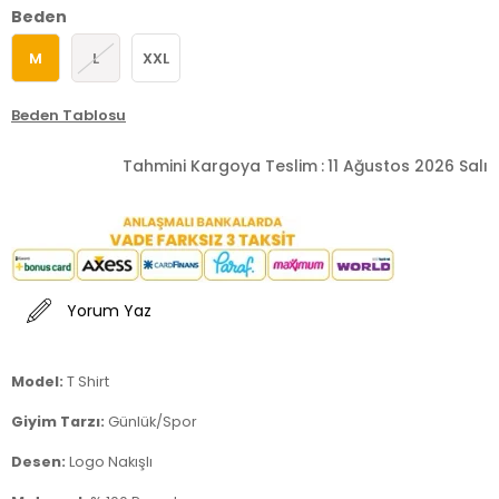
Beden
M
L
XXL
Beden Tablosu
Tahmini Kargoya Teslim
:
11 Ağustos 2026 Salı
Yorum Yaz
Model:
T Shirt
Giyim Tarzı:
Günlük/Spor
Desen:
Logo Nakışlı