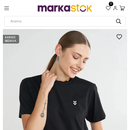
0
KARGO
BEDAVA