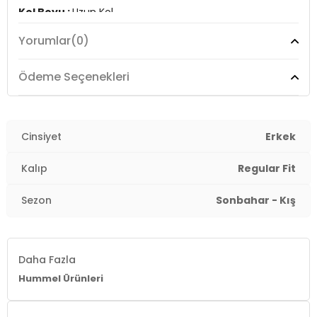
Kol Boyu :
Uzun Kol
Yorumlar
(0)
Cep :
Cepli
Cep Tipi :
Fermuarlı Cepler
Ödeme Seçenekleri
Kalıp Bilgisi :
Regular Fit
Detaylar :
Cinsiyet
Erkek
-Göğüste fermuarlı cep
-İple ayarlanabilen kapüşon detayı
Kalıp
Regular Fit
Menşei :
Türkiye
Sezon
Sonbahar - Kış
3DE19803432001.07
Daha Fazla
Hummel Ürünleri