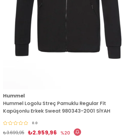
Hummel
Hummel Logolu Streç Pamuklu Regular Fit
Kapüşonlu Erkek Sweat 980343-2001 SİYAH
0.0
₺2.959,96
₺3.699,95
20