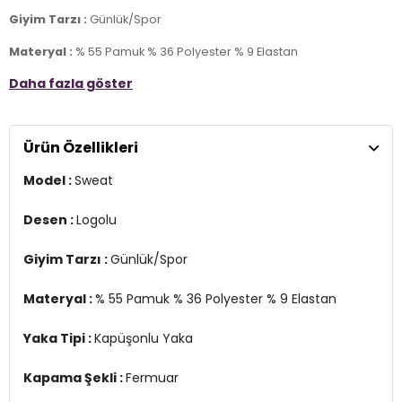
Giyim Tarzı :
Günlük/Spor
Materyal :
% 55 Pamuk % 36 Polyester % 9 Elastan
Daha fazla göster
Yaka Tipi :
Kapüşonlu Yaka
Kapama Şekli :
Fermuar
Ürün Özellikleri
Kol Boyu :
Uzun Kol
Model :
Sweat
Cep :
Cepli
Cep Tipi :
Fermuarlı Cepler
Desen :
Logolu
Kalıp Bilgisi :
Regular Fit
Giyim Tarzı :
Günlük/Spor
Detaylar :
-Göğüste fermuarlı cep
Materyal :
% 55 Pamuk % 36 Polyester % 9 Elastan
-İple ayarlanabilen kapüşon detayı
Yaka Tipi :
Kapüşonlu Yaka
Menşei :
Türkiye
3DE19803432001.07
Kapama Şekli :
Fermuar