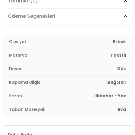
Yorumlar
(0)
Burun Tipi:
Yuvarlak Burun
Topuk Boyu:
Belirtilmemiş
Ödeme Seçenekleri
Topuk Tipi:
Düz
Yaş Grubu:
Cinsiyet
Yetişkin
Erkek
Menşei:
Hindistan
Materyal
Tekstil
3DY1407002LN.03
Desen
Düz
Kapama Bilgisi
Bağcıklı
Sezon
İlkbahar - Yaz
Taban Materyali
Eva
Daha Fazla