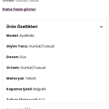
Ortam:
Günlük/Casual
Daha fazla göster
Materyal:
Tekstil
Kapama Şekli:
Bağcıklı
Ürün Özellikleri
Taban Materyali:
EVA
Model:
Ayakkabı
Burun Tipi:
Yuvarlak Burun
Topuk Boyu:
Belirtilmemiş
Giyim Tarzı:
Günlük/Casual
Topuk Tipi:
Düz
Desen:
Düz
Yaş Grubu:
Yetişkin
Ortam:
Günlük/Casual
Menşei:
Hindistan
3DY1407002LN.03
Materyal:
Tekstil
Kapama Şekli:
Bağcıklı
Taban Materyali:
EVA