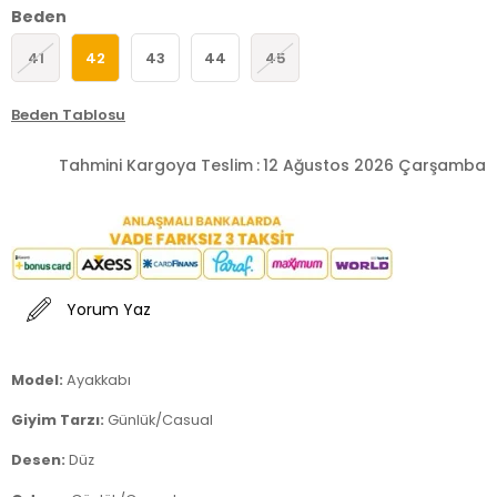
Beden
41
42
43
44
45
Beden Tablosu
Tahmini Kargoya Teslim
:
12 Ağustos 2026 Çarşamba
Yorum Yaz
Model:
Ayakkabı
Giyim Tarzı:
Günlük/Casual
Desen:
Düz