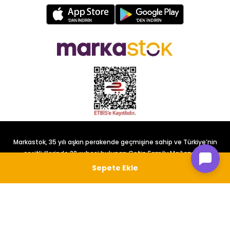
Markastok, 35 yılı aşkın perakende geçmişine sahip ve Türkiye’nin
çeşitli illerinde 22 şubesi bulunan Çetin Family Mağazacılık
tarafından kurulmuştur.