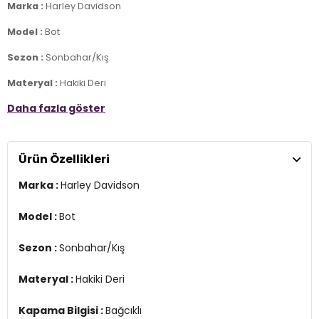
Marka :
Harley Davidson
Model :
Bot
Sezon :
Sonbahar/Kış
Materyal :
Hakiki Deri
Daha fazla göster
Kapama Bilgisi :
Bağcıklı
Taban Bilgisi :
Kauçuk
2DK025G100109.7113
Ürün Özellikleri
Marka :
Harley Davidson
Model :
Bot
Sezon :
Sonbahar/Kış
Materyal :
Hakiki Deri
Kapama Bilgisi :
Bağcıklı