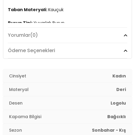
Taban Materyali:
Kauçuk
Burun Tipi:
Yuvarlak Burun
Yorumlar
(0)
Topuk Boyu:
3 cm
Topuk Tipi:
Kalın
Ödeme Seçenekleri
Yaş Grubu:
Yetişkin
Menşei:
Cinsiyet
Türkiye
Kadın
2DK38925K475.03
Materyal
Deri
Desen
Logolu
Kapama Bilgisi
Bağcıklı
Sezon
Sonbahar - Kış