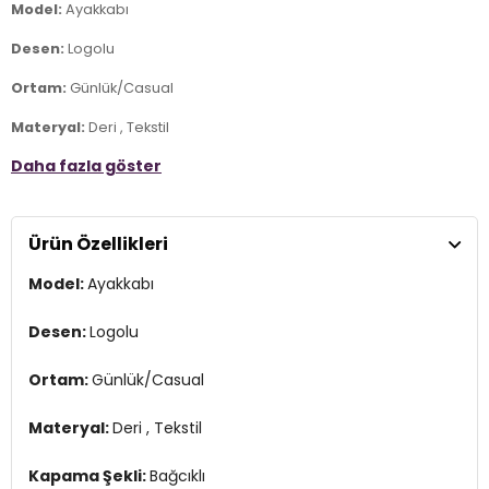
Model:
Ayakkabı
Desen:
Logolu
Ortam:
Günlük/Casual
Materyal:
Deri , Tekstil
Daha fazla göster
Kapama Şekli:
Bağcıklı
Taban Materyali:
Kauçuk
Ürün Özellikleri
Burun Tipi:
Yuvarlak Burun
Model:
Ayakkabı
Topuk Boyu:
3 cm
Topuk Tipi:
Kalın
Desen:
Logolu
Yaş Grubu:
Yetişkin
Ortam:
Günlük/Casual
Menşei:
Türkiye
2DK38925K475.03
Materyal:
Deri , Tekstil
Kapama Şekli:
Bağcıklı