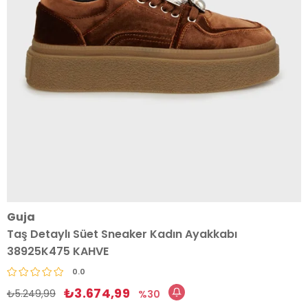
Guja
Taş Detaylı Süet Sneaker Kadın Ayakkabı
38925K475 KAHVE
0.0
₺3.674,99
₺5.249,99
30