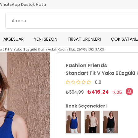
WhatsApp Destek Hattı
AKSESUAR
YENİ SEZON
FIRSAT ÜRÜNLERİ
ÇOK SATANL
rt Fit V Yaka Büzgülü Kalın Askılı Kadın Bluz 25Y0513K1 SAKS
Fashion Friends
Standart Fit V Yaka Büzgülü 
0.0
₺416,24
₺554,99
25
Renk Seçenekleri