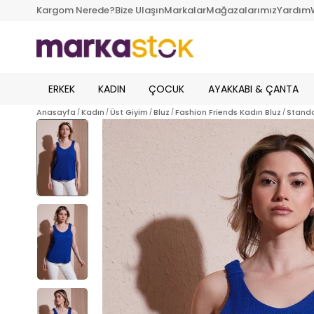
Kargom Nerede?
Bize Ulaşın
Markalar
Mağazalarımız
Yardım
ERKEK
KADIN
ÇOCUK
AYAKKABI & ÇANTA
Anasayfa
Kadın
Üst Giyim
Bluz
Fashion Friends Kadın Bluz
Standa