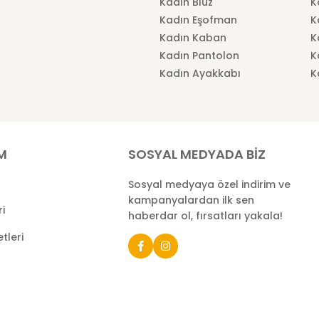
Kadın Bluz
K
Kadın Eşofman
K
Kadın Kaban
K
Kadın Pantolon
K
Kadın Ayakkabı
K
İM
SOSYAL MEDYADA BİZ
Sosyal medyaya özel indirim ve
kampanyalardan ilk sen
ri
haberdar ol, fırsatları yakala!
tleri