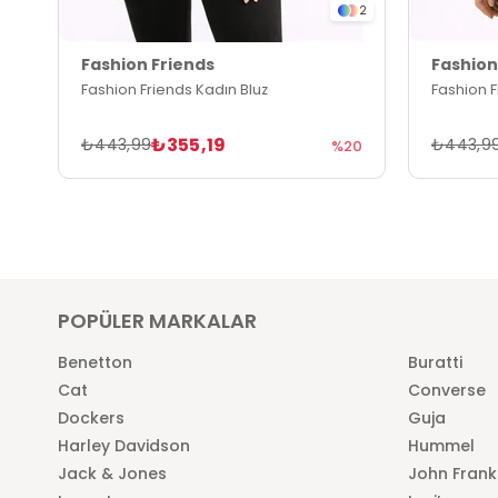
2
Fashion Friends
Fashion
Fashion Friends Kadın Bluz
Fashion F
₺355,19
₺443,99
₺443,9
%20
POPÜLER MARKALAR
Benetton
Buratti
Cat
Converse
Dockers
Guja
Harley Davidson
Hummel
Jack & Jones
John Frank