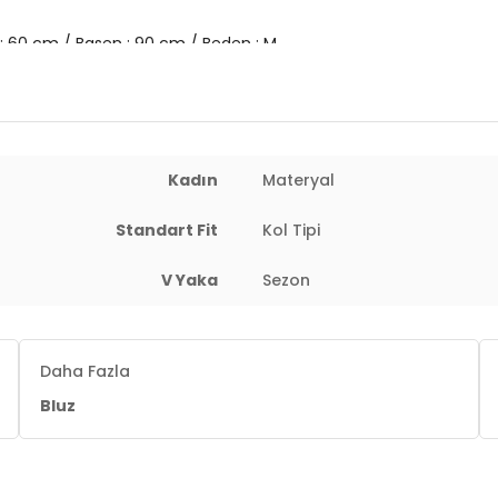
 : 60 cm / Basen : 90 cm / Beden : M
Kadın
Materyal
Standart Fit
Kol Tipi
V Yaka
Sezon
Daha Fazla
Bluz