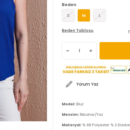
Beden
S
M
L
Beden Tablosu
T
Yorum Yaz
Model:
Bluz
Mevsim:
İlkbahar/Yaz
Materyal:
% 98 Polyester % 2 Elasta