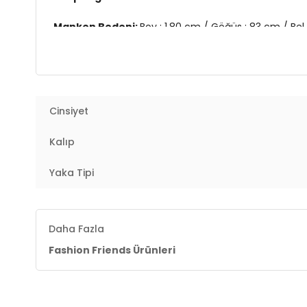
Manken Bedeni:
Boy : 1.80 cm / Göğüs : 83 cm / Bel
Menşei:
Türkiye
2DY25Y0513K1.112
Cinsiyet
Kalıp
Yaka Tipi
Daha Fazla
Fashion Friends Ürünleri