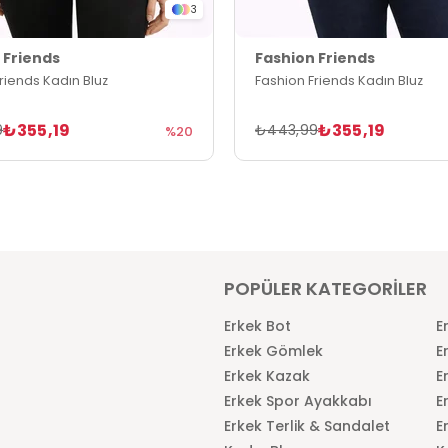
3
 Friends
Fashion Friends
riends Kadın Bluz
Fashion Friends Kadın Bluz
₺355,19
₺355,19
9
₺443,99
%20
POPÜLER KATEGORİLER
Erkek Bot
E
Erkek Gömlek
E
Erkek Kazak
E
Erkek Spor Ayakkabı
E
Erkek Terlik & Sandalet
E