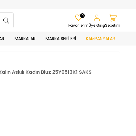
0
Favorilerim
Üye Girişi
Sepetim
AR
MARKALAR
MARKA SERİLERİ
KAMPANYALAR
Kalın Askılı Kadın Bluz 25Y0513K1 SAKS