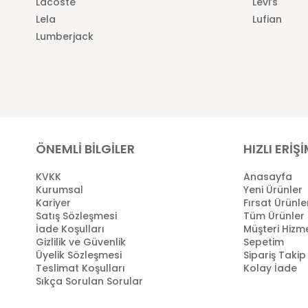
Lacoste
Levi’s
Lela
Lufian
Lumberjack
ÖNEMLİ BİLGİLER
HIZLI ERİŞ
KVKK
Anasayfa
Kurumsal
Yeni Ürünler
Kariyer
Fırsat Ürünle
Satış Sözleşmesi
Tüm Ürünler
İade Koşulları
Müşteri Hizme
Gizlilik ve Güvenlik
Sepetim
Üyelik Sözleşmesi
Sipariş Takip
Teslimat Koşulları
Kolay İade
Sıkça Sorulan Sorular