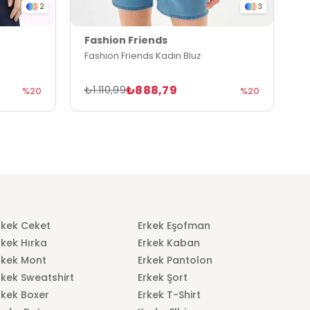
2
3
Fashion Friends
F
Fashion Friends Kadın Bluz
F
₺888,79
₺1.110,99
₺
%20
%20
rkek Ceket
Erkek Eşofman
rkek Hırka
Erkek Kaban
rkek Mont
Erkek Pantolon
rkek Sweatshirt
Erkek Şort
rkek Boxer
Erkek T-Shirt