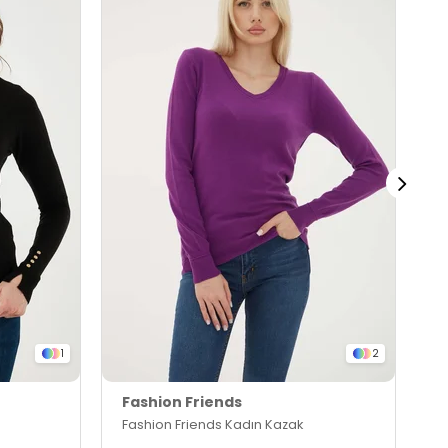
1
2
Fashion Friends
F
Fashion Friends Kadın Kazak
F