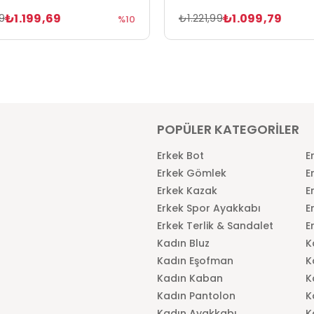
₺1.199,69
₺1.099,79
9
₺1.221,99
%10
POPÜLER KATEGORİLER
Erkek Bot
E
Erkek Gömlek
E
Erkek Kazak
E
Erkek Spor Ayakkabı
E
Erkek Terlik & Sandalet
E
Kadın Bluz
K
Kadın Eşofman
K
Kadın Kaban
K
Kadın Pantolon
K
Kadın Ayakkabı
K