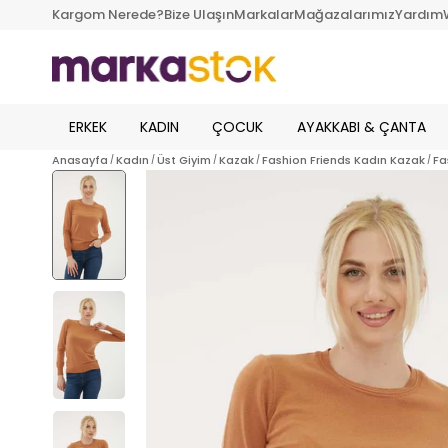
Kargom Nerede?
Bize Ulaşın
Markalar
Mağazalarımız
Yardım
ERKEK
KADIN
ÇOCUK
AYAKKABI & ÇANTA
Anasayfa
Kadın
Üst Giyim
Kazak
Fashion Friends Kadın Kazak
Fa