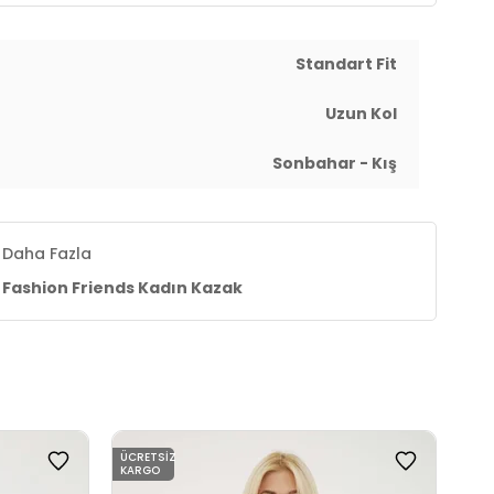
Standart Fit
Uzun Kol
Sonbahar - Kış
Daha Fazla
Fashion Friends Kadın Kazak
ÜCRETSIZ
ÜCR
KARGO
KAR