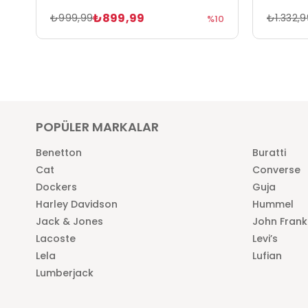
₺899,99
₺999,99
₺1.332,9
%10
POPÜLER MARKALAR
Benetton
Buratti
Cat
Converse
Dockers
Guja
Harley Davidson
Hummel
Jack & Jones
John Frank
Lacoste
Levi’s
Lela
Lufian
Lumberjack