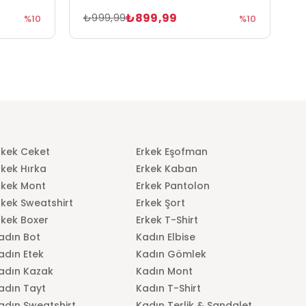
₺899,99
₺999,99
₺
%10
%10
rkek Ceket
Erkek Eşofman
rkek Hırka
Erkek Kaban
rkek Mont
Erkek Pantolon
rkek Sweatshirt
Erkek Şort
rkek Boxer
Erkek T-Shirt
adın Bot
Kadın Elbise
adın Etek
Kadın Gömlek
adın Kazak
Kadın Mont
adın Tayt
Kadın T-Shirt
adın Sweatshirt
Kadın Terlik & Sandalet