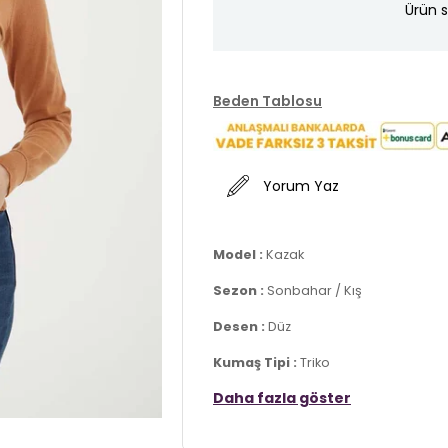
Ürün s
Beden Tablosu
Yorum Yaz
Model :
Kazak
Sezon :
Sonbahar / Kış
Desen :
Düz
Kumaş Tipi :
Triko
Daha fazla göster
Materyal :
% 52 Viskon % 22 Polyes
Yaka Bilgisi :
Bisiklet Yaka