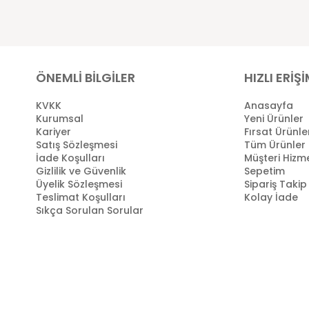
ÖNEMLİ BİLGİLER
HIZLI ERİŞ
KVKK
Anasayfa
Kurumsal
Yeni Ürünler
Kariyer
Fırsat Ürünle
Satış Sözleşmesi
Tüm Ürünler
İade Koşulları
Müşteri Hizme
Gizlilik ve Güvenlik
Sepetim
Üyelik Sözleşmesi
Sipariş Takip
Teslimat Koşulları
Kolay İade
Sıkça Sorulan Sorular