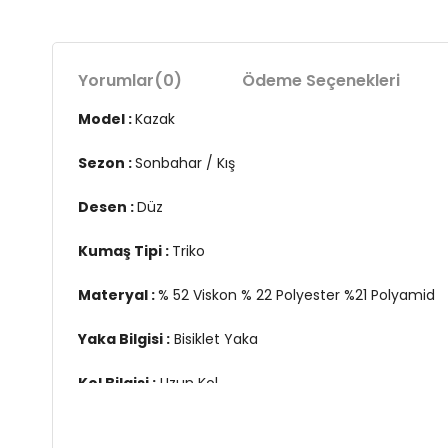
Yorumlar
(0)
Ödeme Seçenekleri
Model :
Kazak
Sezon :
Sonbahar / Kış
Desen :
Düz
Kumaş Tipi :
Triko
Materyal :
% 52 Viskon % 22 Polyester %21 Polyamid
Yaka Bilgisi :
Bisiklet Yaka
Kol Bilgisi :
Uzun Kol
Kalıp Bilgisi :
Standart Fit