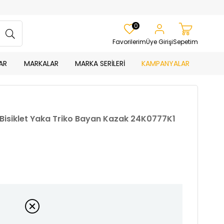
0
Favorilerim
Üye Girişi
Sepetim
AR
MARKALAR
MARKA SERİLERİ
KAMPANYALAR
 Bisiklet Yaka Triko Bayan Kazak 24K0777K1