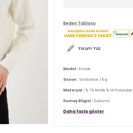
Beden Tablosu
Yorum Yaz
Model :
Kazak
Sezon :
Sonbahar / Kış
Materyal :
% 79 Akrilik % 14 Polyest
Kumaş Bilgisi :
Dokuma
Daha fazla göster
Yaka Bilgisi :
Dik Yaka
Kol Bilgisi :
Uzun Kol
Kalıp Bilgisi :
Slim Fit