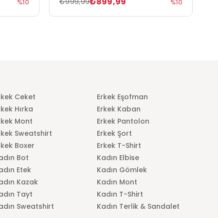
₺899,99
₺999,99
₺
%10
%10
rkek Ceket
Erkek Eşofman
rkek Hırka
Erkek Kaban
rkek Mont
Erkek Pantolon
rkek Sweatshirt
Erkek Şort
rkek Boxer
Erkek T-Shirt
adın Bot
Kadın Elbise
adın Etek
Kadın Gömlek
adın Kazak
Kadın Mont
adın Tayt
Kadın T-Shirt
adın Sweatshirt
Kadın Terlik & Sandalet