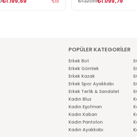
₺1.199,69
₺1.099,79
9
₺1.221,99
%10
POPÜLER KATEGORİLER
Erkek Bot
E
Erkek Gömlek
E
Erkek Kazak
E
Erkek Spor Ayakkabı
E
Erkek Terlik & Sandalet
E
Kadın Bluz
K
Kadın Eşofman
K
Kadın Kaban
K
Kadın Pantolon
K
Kadın Ayakkabı
K