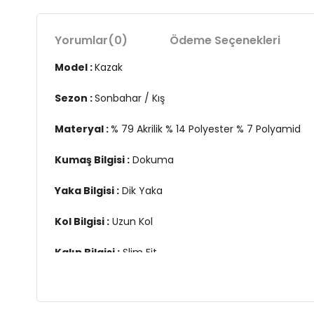
Yorumlar
(0)
Ödeme Seçenekleri
Model :
Kazak
Sezon :
Sonbahar / Kış
Materyal :
% 79 Akrilik % 14 Polyester % 7 Polyamid
Kumaş Bilgisi :
Dokuma
Yaka Bilgisi :
Dik Yaka
Kol Bilgisi :
Uzun Kol
Kalıp Bilgisi :
Slim Fit
Manken Ölçüsü :
Boy : 1.78 cm / Göğüs : 81 cm / Bel