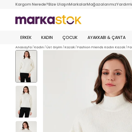
Kargom Nerede?
Bize Ulaşın
Markalar
Mağazalarımız
Yardım
ERKEK
KADIN
ÇOCUK
AYAKKABI & ÇANTA
Anasayfa
Kadın
Üst Giyim
Kazak
Fashion Friends Kadın Kazak
Fa