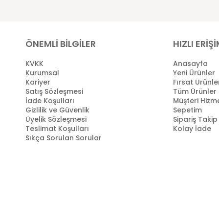
ÖNEMLİ BİLGİLER
HIZLI ERİŞ
KVKK
Anasayfa
Kurumsal
Yeni Ürünler
Kariyer
Fırsat Ürünle
Satış Sözleşmesi
Tüm Ürünler
İade Koşulları
Müşteri Hizme
Gizlilik ve Güvenlik
Sepetim
Üyelik Sözleşmesi
Sipariş Takip
Teslimat Koşulları
Kolay İade
Sıkça Sorulan Sorular