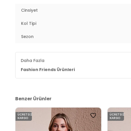
Üretim Yeri :
Türkiye
2DK24K0116K1.69
Cinsiyet
Kol Tipi
Sezon
Daha Fazla
Fashion Friends Ürünleri
Benzer Ürünler
ÜCRETSIZ
ÜCRETSIZ
KARGO
KARGO