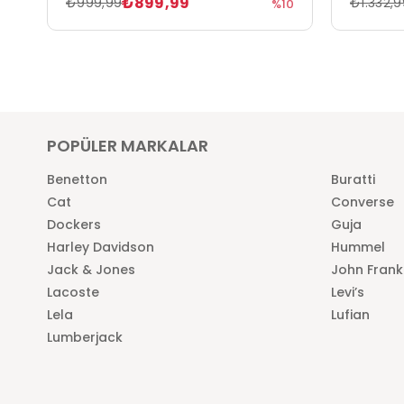
₺899,99
₺999,99
₺1.332,9
%10
POPÜLER MARKALAR
Benetton
Buratti
Cat
Converse
Dockers
Guja
Harley Davidson
Hummel
Jack & Jones
John Frank
Lacoste
Levi’s
Lela
Lufian
Lumberjack