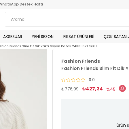
WhatsApp Destek Hattı
AKSESUAR
YENİ SEZON
FIRSAT ÜRÜNLERİ
ÇOK SATANL
shion Friends Slim Fit Dik Yaka Bayan Kazak 24K0116K1 EKRU
Fashion Friends
Fashion Friends Slim Fit Di
0.0
₺427,34
₺776,99
45
Ürün s