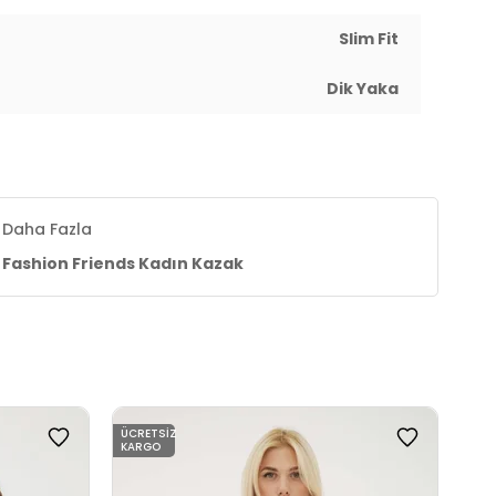
Slim Fit
Dik Yaka
Daha Fazla
Fashion Friends Kadın Kazak
ÜCRETSIZ
ÜCR
KARGO
KAR