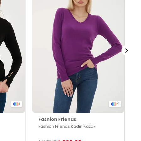
1
2
Fashion Friends
F
Fashion Friends Kadın Kazak
F