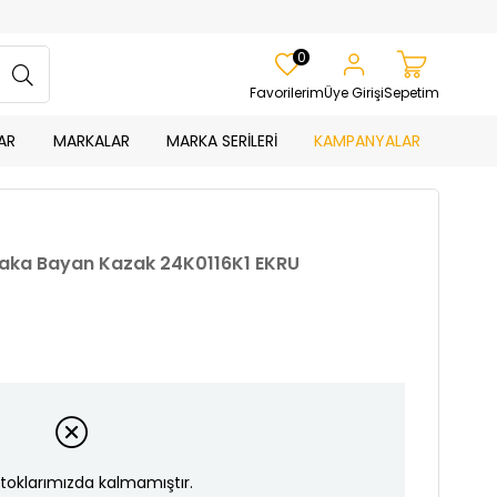
0
Favorilerim
Üye Girişi
Sepetim
AR
MARKALAR
MARKA SERİLERİ
KAMPANYALAR
k Yaka Bayan Kazak 24K0116K1 EKRU
toklarımızda kalmamıştır.