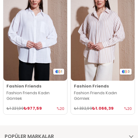
1
3
Fashion Friends
Fashion Friends
Fashion Friends Kadın
Fashion Friends Kadın
Gömlek
Gömlek
₺977,59
₺1.066,39
₺1.221,99
₺1.332,99
%20
%20
POPÜLER MARKALAR