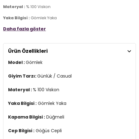
Materyal :
% 100 Viskon
Yaka Bilgisi :
Gömlek Yaka
Daha fazla göster
Kapama Bilgisi :
Düğmeli
Cep Bilgisi :
Göğüs Cepli
Ürün Özellikleri
Kol Bilgisi :
Kısa Kol
Model :
Gömlek
Kalıp Bilgisi :
Regular Fit
Manken Ölçüsü :
Boy : 1.70 cm / Göğüs : 90 cm / Bel : 68 cm /
Giyim Tarzı:
Günlük / Casual
Basen : 90 cm / Beden : S
Materyal :
% 100 Viskon
Üretim Yeri :
Türkiye
2DY25Y0515K1.07
Yaka Bilgisi :
Gömlek Yaka
Kapama Bilgisi :
Düğmeli
Cep Bilgisi :
Göğüs Cepli