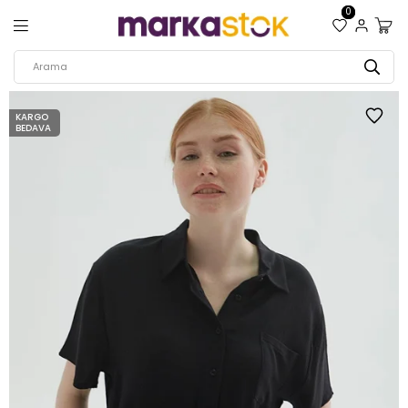
0
KARGO
BEDAVA