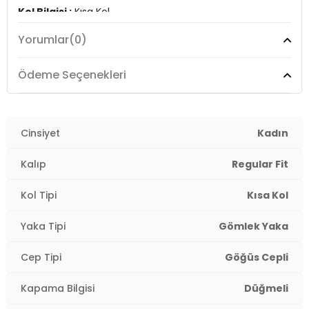
Kol Bilgisi :
Kısa Kol
Yorumlar
(0)
Kalıp Bilgisi :
Regular Fit
Manken Ölçüsü :
Boy : 1.70 cm / Göğüs : 90 cm / Bel :
Ödeme Seçenekleri
68 cm / Basen : 90 cm / Beden : S
Üretim Yeri :
Türkiye
2DY25Y0515K1.07
Cinsiyet
Kadın
Kalıp
Regular Fit
Kol Tipi
Kısa Kol
Yaka Tipi
Gömlek Yaka
Cep Tipi
Göğüs Cepli
Kapama Bilgisi
Düğmeli