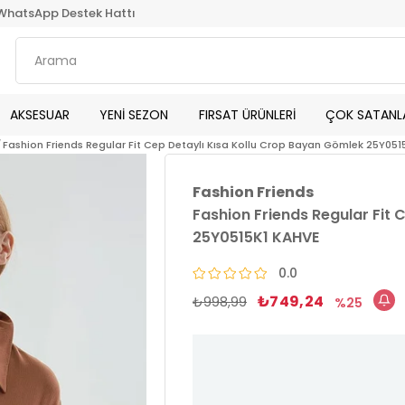
WhatsApp Destek Hattı
AKSESUAR
YENİ SEZON
FIRSAT ÜRÜNLERİ
ÇOK SATANL
Fashion Friends Regular Fit Cep Detaylı Kısa Kollu Crop Bayan Gömlek 25Y05
Fashion Friends
Fashion Friends Regular Fit
25Y0515K1 KAHVE
0.0
₺749,24
₺998,99
25