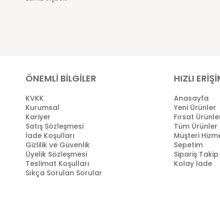
ÖNEMLİ BİLGİLER
HIZLI ERİŞ
KVKK
Anasayfa
Kurumsal
Yeni Ürünler
Kariyer
Fırsat Ürünle
Satış Sözleşmesi
Tüm Ürünler
İade Koşulları
Müşteri Hizme
Gizlilik ve Güvenlik
Sepetim
Üyelik Sözleşmesi
Sipariş Takip
Teslimat Koşulları
Kolay İade
Sıkça Sorulan Sorular