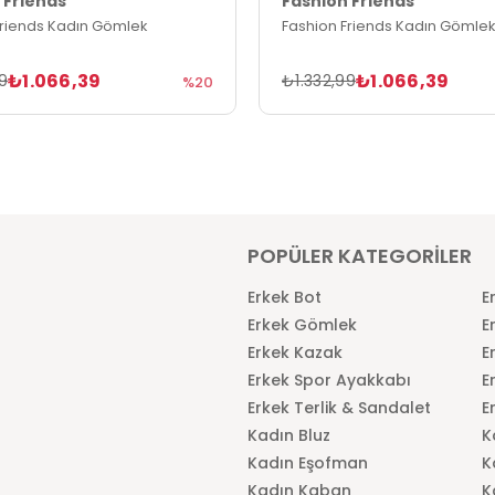
 Friends
Fashion Friends
Friends Kadın Gömlek
Fashion Friends Kadın Gömlek
₺1.066,39
₺1.066,39
9
₺1.332,99
%20
POPÜLER KATEGORİLER
Erkek Bot
E
Erkek Gömlek
E
Erkek Kazak
E
Erkek Spor Ayakkabı
E
Erkek Terlik & Sandalet
E
Kadın Bluz
K
Kadın Eşofman
K
Kadın Kaban
K