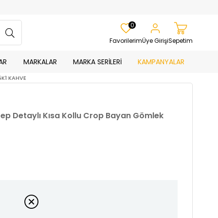
0
Favorilerim
Üye Girişi
Sepetim
AR
MARKALAR
MARKA SERİLERİ
KAMPANYALAR
15K1 KAHVE
 Cep Detaylı Kısa Kollu Crop Bayan Gömlek