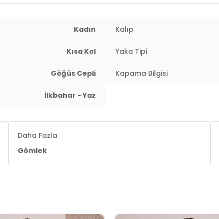
 : 68 cm / Basen : 90 cm / Beden : S
Kadın
Kalıp
Kısa Kol
Yaka Tipi
Göğüs Cepli
Kapama Bilgisi
İlkbahar - Yaz
Daha Fazla
Gömlek