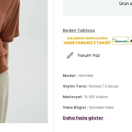
Ürün s
Beden Tablosu
Yorum Yaz
Model :
Gömlek
Giyim Tarzı:
Günlük / Casual
Materyal :
% 100 Viskon
Yaka Bilgisi :
Gömlek Yaka
Daha fazla göster
Kapama Bilgisi :
Düğmeli
Cep Bilgisi :
Göğüs Cepli