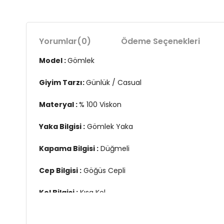
Yorumlar
(0)
Ödeme Seçenekleri
Model :
Gömlek
Giyim Tarzı:
Günlük / Casual
Materyal :
% 100 Viskon
Yaka Bilgisi :
Gömlek Yaka
Kapama Bilgisi :
Düğmeli
Cep Bilgisi :
Göğüs Cepli
Kol Bilgisi :
Kısa Kol
Kalıp Bilgisi :
Regular Fit