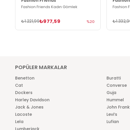
Fashion Friends
Fashion
Fashion Friends Kadın Gömlek
Fashion 
₺977,59
₺1.221,99
₺1.332,9
%20
POPÜLER MARKALAR
Benetton
Buratti
Cat
Converse
Dockers
Guja
Harley Davidson
Hummel
Jack & Jones
John Frank
Lacoste
Levi’s
Lela
Lufian
Lumberjack