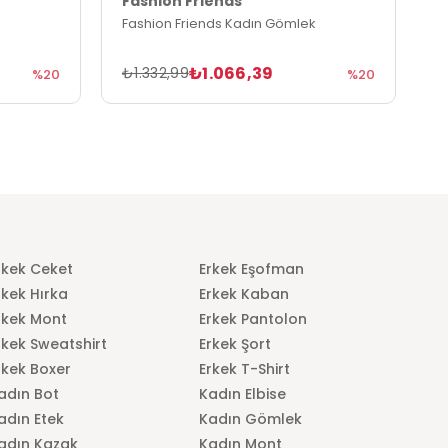
Fashion Friends
F
Fashion Friends Kadın Gömlek
F
₺1.066,39
₺1.332,99
₺
%20
%20
rkek Ceket
Erkek Eşofman
rkek Hırka
Erkek Kaban
rkek Mont
Erkek Pantolon
rkek Sweatshirt
Erkek Şort
rkek Boxer
Erkek T-Shirt
adın Bot
Kadın Elbise
adın Etek
Kadın Gömlek
adın Kazak
Kadın Mont