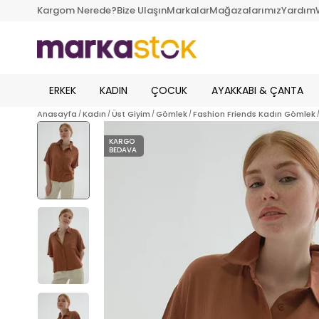
Kargom Nerede?
Bize Ulaşın
Markalar
Mağazalarımız
Yardım
ERKEK
KADIN
ÇOCUK
AYAKKABI & ÇANTA
Anasayfa
Kadın
Üst Giyim
Gömlek
Fashion Friends Kadın Gömlek
KARGO
BEDAVA