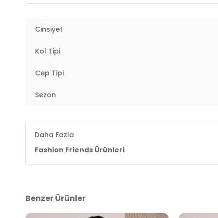
Manken Ölçüsü :
Boy : 1.70 cm / Göğüs : 90 cm / Bel
Cinsiyet
Üretim Yeri :
Türkiye
2DY25Y0515K1.03
Kol Tipi
Cep Tipi
Sezon
Daha Fazla
Fashion Friends Ürünleri
Benzer Ürünler