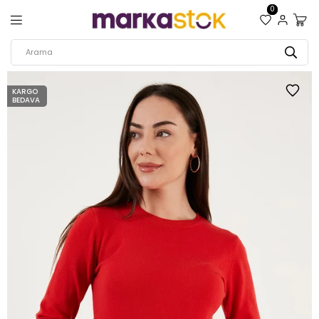
0
KARGO
BEDAVA