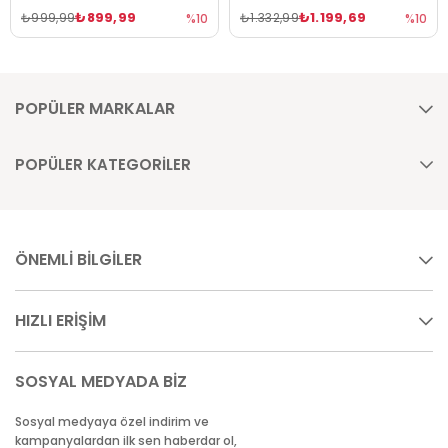
₺899,99
₺1.199,69
₺999,99
₺1.332,99
%10
%10
POPÜLER MARKALAR
POPÜLER KATEGORİLER
ÖNEMLİ BİLGİLER
HIZLI ERİŞİM
SOSYAL MEDYADA BİZ
Sosyal medyaya özel indirim ve
kampanyalardan ilk sen haberdar ol,