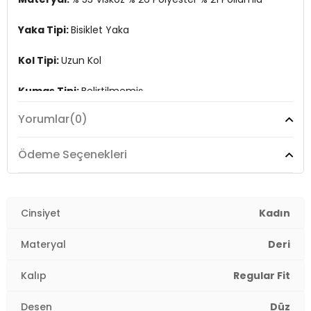
Yaka Tipi:
Bisiklet Yaka
Kol Tipi:
Uzun Kol
Kumaş Tipi:
Belirtilmemiş
Yorumlar
(0)
Boy:
Standart
Kalıp Bilgisi:
Regular Fit
Ödeme Seçenekleri
Yaş Grubu:
Yetişkin
Menşei:
Cinsiyet
Türkiye
Kadın
2DK25K0777K1.10
Materyal
Deri
Kalıp
Regular Fit
Desen
Düz