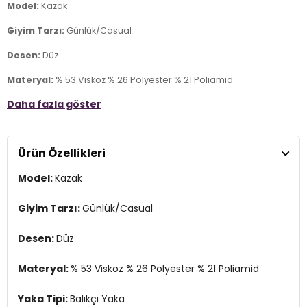
Model:
Kazak
Giyim Tarzı:
Günlük/Casual
Desen:
Düz
Materyal:
% 53 Viskoz % 26 Polyester % 21 Poliamid
Daha fazla göster
Yaka Tipi:
Balıkçı Yaka
Kol Tipi:
Uzun Kol
Ürün Özellikleri
Kumaş Tipi:
Belirtilmemiş
Model:
Kazak
Boy:
Standart
Kalıp Bilgisi:
Regular Fit
Giyim Tarzı:
Günlük/Casual
Yaş Grubu:
Yetişkin
Desen:
Düz
Menşei:
Türkiye
2DK25K0780K1.69
Materyal:
% 53 Viskoz % 26 Polyester % 21 Poliamid
Yaka Tipi:
Balıkçı Yaka