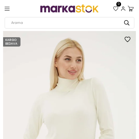
0
KARGO
BEDAVA