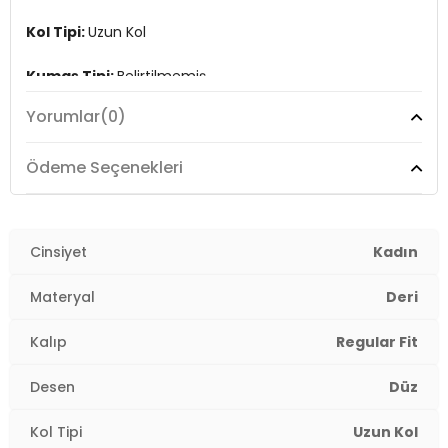
Kol Tipi:
Uzun Kol
Kumaş Tipi:
Belirtilmemiş
Yorumlar
(0)
Boy:
Standart
Kalıp Bilgisi:
Regular Fit
Ödeme Seçenekleri
Yaş Grubu:
Yetişkin
Menşei:
Cinsiyet
Türkiye
Kadın
2DK25K0780K1.69
Materyal
Deri
Kalıp
Regular Fit
Desen
Düz
Kol Tipi
Uzun Kol