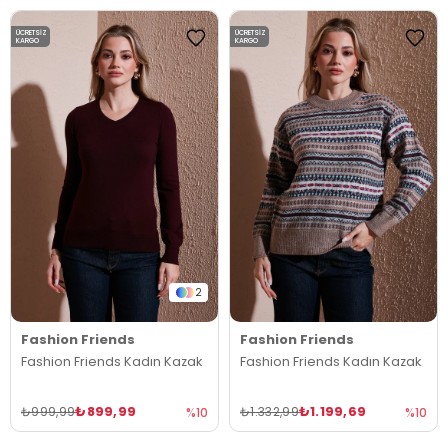
ÜCRETSIZ
ÜCRETSIZ
KARGO
KARGO
2
Fashion Friends
Fashion Friends
Fashion Friends Kadın Kazak
Fashion Friends Kadın Kazak
₺899,99
₺1.199,69
₺999,99
₺1.332,99
%10
%10