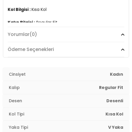
Kol Bilgisi :
Kısa Kol
Kalıp Bilgisi :
Regular Fit
Yorumlar
(0)
Üretim Yeri :
Türkiye
2DY25Y1201K1.75
Ödeme Seçenekleri
Cinsiyet
Kadın
Kalıp
Regular Fit
Desen
Desenli
Kol Tipi
Kısa Kol
Yaka Tipi
V Yaka