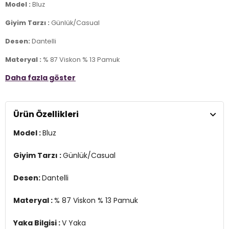
Model :
Bluz
Giyim Tarzı :
Günlük/Casual
Desen:
Dantelli
Materyal :
% 87 Viskon % 13 Pamuk
Daha fazla göster
Yaka Bilgisi :
V Yaka
Kol Bilgisi :
Kısa Kol
Ürün Özellikleri
Kalıp Bilgisi :
Regular Fit
Model :
Bluz
Üretim Yeri :
Türkiye
2DY25Y1201K1.75
Giyim Tarzı :
Günlük/Casual
Desen:
Dantelli
Materyal :
% 87 Viskon % 13 Pamuk
Yaka Bilgisi :
V Yaka