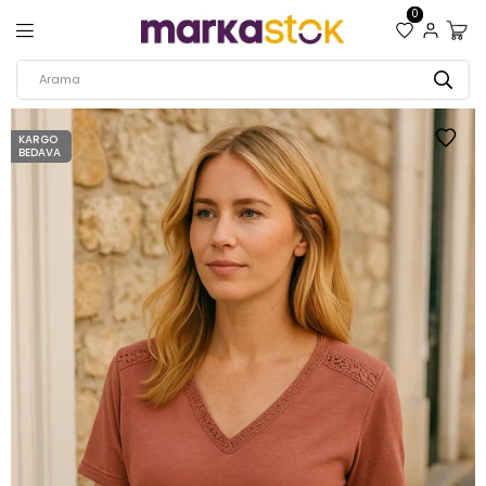
0
KARGO
BEDAVA