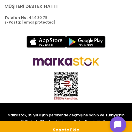
MÜŞTERİ DESTEK HATTI
Telefon No:
444 30 79
E-Posta:
[email protected]
Markastok, 35 yılı aşkın perakende geçmişine sahip ve Türkiye’nin
çeşitli illerinde 22 şubesi bulunan Çetin Family Mağazacılık
tarafından kurulmuştur.