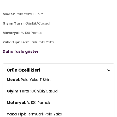
Model:
Polo Yaka T Shirt
Giyim Tarzı:
Günlük/Casual
Materyal:
% 100 Pamuk
Yaka Tipi:
Fermuarlı Polo Yaka
Daha fazla göster
Kol Tipi:
Kısa Kol
Kumaş Tipi:
Örme
Ürün Özellikleri
Boy:
Standart
Model:
Polo Yaka T Shirt
Kalıp Bilgisi:
Normal Kalıp
Yaş Grubu:
Yetişkin
Giyim Tarzı:
Günlük/Casual
Menşei:
Türkiye
Materyal:
% 100 Pamuk
2DY26Y0332K1.36
Yaka Tipi:
Fermuarlı Polo Yaka