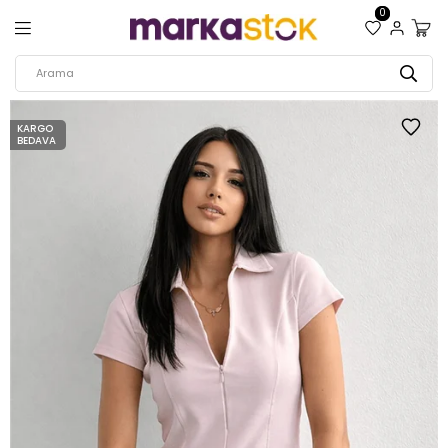
0
KARGO
BEDAVA