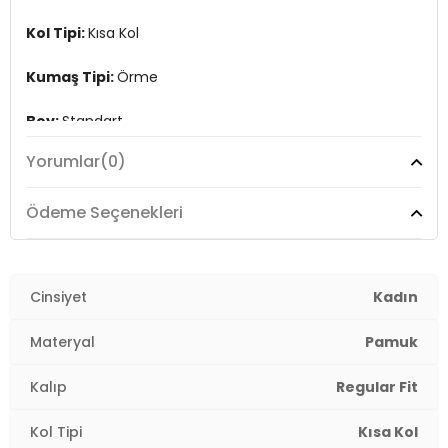
Kol Tipi:
Kısa Kol
Kumaş Tipi:
Örme
Boy:
Standart
Yorumlar
(0)
Kalıp Bilgisi:
Normal Kalıp
Yaş Grubu:
Yetişkin
Ödeme Seçenekleri
Menşei:
Türkiye
2DY26Y0332K1.36
Cinsiyet
Kadın
Materyal
Pamuk
Kalıp
Regular Fit
Kol Tipi
Kısa Kol