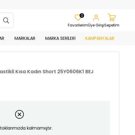
0
Favorilerim
Üye Girişi
Sepetim
AR
MARKALAR
MARKA SERİLERİ
KAMPANYALAR
Lastikli Kısa Kadın Short 25Y0606K1 BEJ
toklarımızda kalmamıştır.