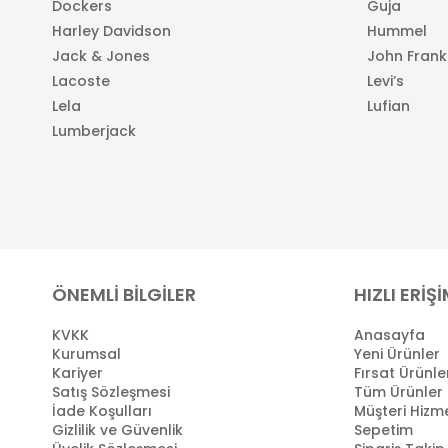
Dockers
Guja
Harley Davidson
Hummel
Jack & Jones
John Frank
Lacoste
Levi’s
Lela
Lufian
Lumberjack
ÖNEMLİ BİLGİLER
HIZLI ERİŞ
KVKK
Anasayfa
Kurumsal
Yeni Ürünler
Kariyer
Fırsat Ürünle
Satış Sözleşmesi
Tüm Ürünler
İade Koşulları
Müşteri Hizme
Gizlilik ve Güvenlik
Sepetim