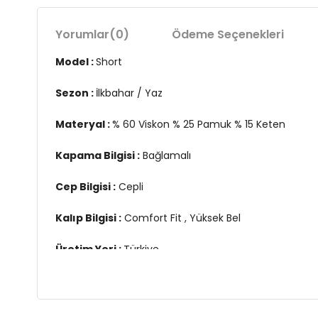
Yorumlar
(0)
Ödeme Seçenekleri
Model :
Short
Sezon :
İlkbahar / Yaz
Materyal :
% 60 Viskon % 25 Pamuk % 15 Keten
Kapama Bilgisi :
Bağlamalı
Cep Bilgisi :
Cepli
Kalıp Bilgisi :
Comfort Fit , Yüksek Bel
Üretim Yeri :
Türkiye
2DY25Y0606K1.17