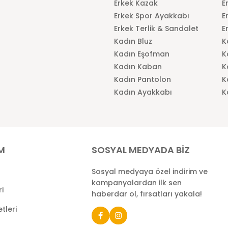
Erkek Kazak
E
Erkek Spor Ayakkabı
E
Erkek Terlik & Sandalet
E
Kadın Bluz
K
Kadın Eşofman
K
Kadın Kaban
K
Kadın Pantolon
K
Kadın Ayakkabı
K
İM
SOSYAL MEDYADA BİZ
Sosyal medyaya özel indirim ve
kampanyalardan ilk sen
ri
haberdar ol, fırsatları yakala!
tleri