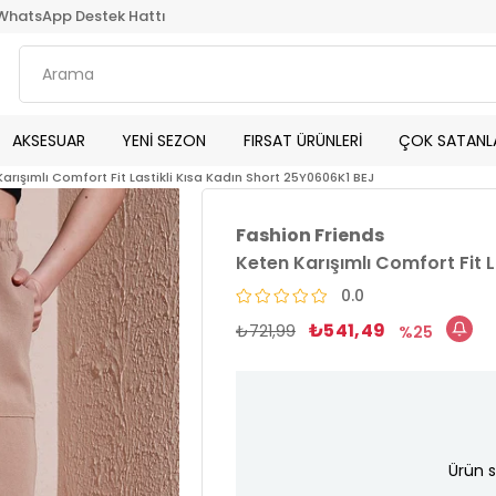
WhatsApp Destek Hattı
AKSESUAR
YENİ SEZON
FIRSAT ÜRÜNLERİ
ÇOK SATANL
arışımlı Comfort Fit Lastikli Kısa Kadın Short 25Y0606K1 BEJ
Fashion Friends
Keten Karışımlı Comfort Fit 
0.0
₺541,49
₺721,99
25
Ürün s