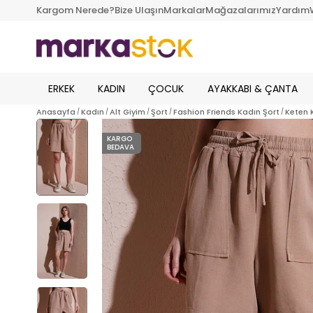
Kargom Nerede?
Bize Ulaşın
Markalar
Mağazalarımız
Yardım
ERKEK
KADIN
ÇOCUK
AYAKKABI & ÇANTA
Anasayfa
Kadın
Alt Giyim
Şort
Fashion Friends Kadın Şort
Keten K
KARGO
BEDAVA