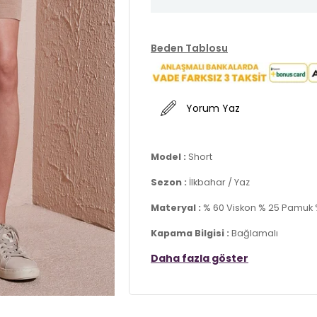
Beden Tablosu
Yorum Yaz
Model :
Short
Sezon :
İlkbahar / Yaz
Materyal :
% 60 Viskon % 25 Pamuk 
Kapama Bilgisi :
Bağlamalı
Daha fazla göster
Cep Bilgisi :
Cepli
Kalıp Bilgisi :
Comfort Fit , Yüksek Bel
Üretim Yeri :
Türkiye