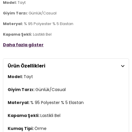
Model:
Tayt
Giyim Tarzı:
Günlük/Casual
Materyal:
% 95 Polyester % 5 Elastan
Kapama Şekli:
Lastikli Bel
Daha fazla göster
Kumaş Tipi:
Örme
Bel:
Yüksek Bel
Ürün Özellikleri
Boy:
Standart
Model:
Tayt
Paça Tipi:
Bol Paça
Kalıp Bilgisi:
Flare Fit
Giyim Tarzı:
Günlük/Casual
Yaş Grubu:
Yetişkin
Materyal:
% 95 Polyester % 5 Elastan
Menşei:
Türkiye
2DY26Y0714K1.07
Kapama Şekli:
Lastikli Bel
Kumaş Tipi:
Örme