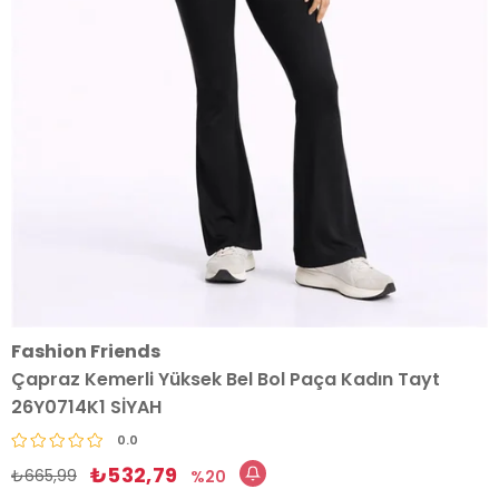
Fashion Friends
Çapraz Kemerli Yüksek Bel Bol Paça Kadın Tayt
26Y0714K1 SİYAH
0.0
₺532,79
₺665,99
20