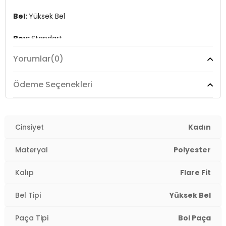
Bel:
Yüksek Bel
Boy:
Standart
Yorumlar
(0)
Paça Tipi:
Bol Paça
Kalıp Bilgisi:
Flare Fit
Ödeme Seçenekleri
Yaş Grubu:
Yetişkin
Menşei:
Cinsiyet
Türkiye
Kadın
2DY26Y0714K1.07
Materyal
Polyester
Kalıp
Flare Fit
Bel Tipi
Yüksek Bel
Paça Tipi
Bol Paça