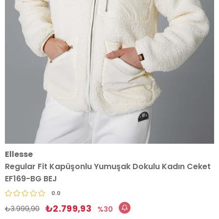
Ellesse
Regular Fit Kapüşonlu Yumuşak Dokulu Kadın Ceket
EF169-BG BEJ
0.0
₺2.799,93
₺3.999,90
30