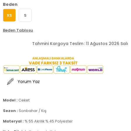
Beden
XS
S
Beden Tablosu
Tahmini Kargoya Teslim
:
11 Ağustos 2026 Salı
Yorum Yaz
Model :
Ceket
Sezon :
Sonbahar / Kış
Materyal :
% 55 Akrilik % 45 Polyester