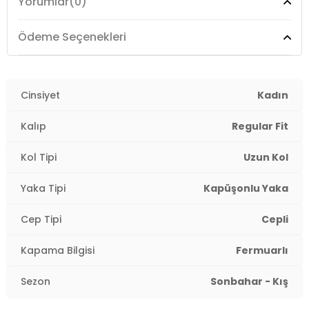
Yorumlar
(0)
Kalıp Bilgisi :
Regular Fit
Manken Ölçüsü :
Boy: 172 cm / Bel: 60 cm / Göğüs:
Ödeme Seçenekleri
82 cm / Kalça: 90 cm / Beden: S
2DKEF169BG.17
Cinsiyet
Kadın
Kalıp
Regular Fit
Kol Tipi
Uzun Kol
Yaka Tipi
Kapüşonlu Yaka
Cep Tipi
Cepli
Kapama Bilgisi
Fermuarlı
Sezon
Sonbahar - Kış