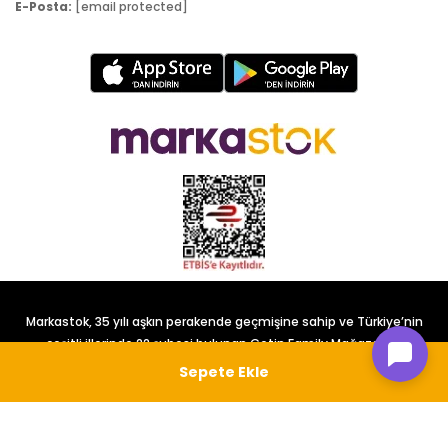
E-Posta:
[email protected]
Markastok, 35 yılı aşkın perakende geçmişine sahip ve Türkiye’nin
çeşitli illerinde 22 şubesi bulunan Çetin Family Mağazacılık
tarafından kurulmuştur.