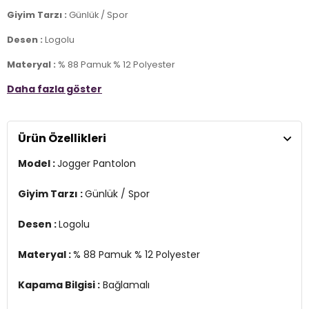
Giyim Tarzı :
Günlük / Spor
Desen :
Logolu
Materyal :
% 88 Pamuk % 12 Polyester
Daha fazla göster
Kapama Bilgisi :
Bağlamalı
Cep Bilgisi :
Cepli
Ürün Özellikleri
Kalıp Bilgisi :
Regular Fit
Model :
Jogger Pantolon
Bel :
Normal Bel
Paça Bilgisi :
Ribanalı Paça
Giyim Tarzı :
Günlük / Spor
Detay :
Desen :
Logolu
- Yan kısımları kontrast çizgili
Üretim Yeri :
Türkiye
Materyal :
% 88 Pamuk % 12 Polyester
3DK1EM620NV.12
Kapama Bilgisi :
Bağlamalı