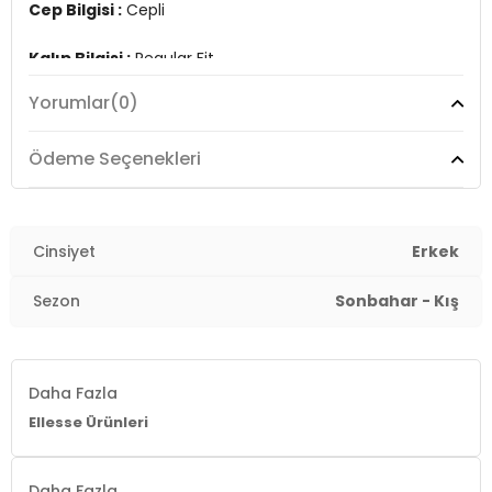
Cep Bilgisi :
Cepli
Kalıp Bilgisi :
Regular Fit
Yorumlar
(0)
Bel :
Normal Bel
Paça Bilgisi :
Ribanalı Paça
Ödeme Seçenekleri
Detay :
- Yan kısımları kontrast çizgili
Cinsiyet
Erkek
Üretim Yeri :
Türkiye
3DK1EM620NV.12
Sezon
Sonbahar - Kış
Daha Fazla
Ellesse Ürünleri
Daha Fazla