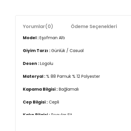
Yorumlar
(0)
Ödeme Seçenekleri
Model :
Eşofman Altı
Giyim Tarzı :
Günlük / Casual
Desen :
Logolu
Materyal :
% 88 Pamuk % 12 Polyester
Kapama Bilgisi :
Bağlamalı
Cep Bilgisi :
Cepli
Kalıp Bilgisi :
Regular Fit
Bel :
Normal Bel