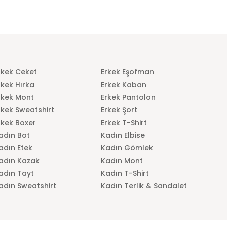
rkek Ceket
Erkek Eşofman
rkek Hırka
Erkek Kaban
rkek Mont
Erkek Pantolon
rkek Sweatshirt
Erkek Şort
rkek Boxer
Erkek T-Shirt
adın Bot
Kadın Elbise
adın Etek
Kadın Gömlek
adın Kazak
Kadın Mont
adın Tayt
Kadın T-Shirt
adın Sweatshirt
Kadın Terlik & Sandalet