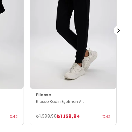
Ellesse
E
Ellesse Kadın Eşofman Altı
E
₺1.159,94
₺1.999,90
₺
%42
%42