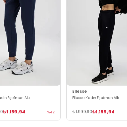
Ellesse
adın Eşofman Altı
Ellesse Kadın Eşofman Altı
₺1.159,94
₺1.159,94
90
₺1.999,90
%42