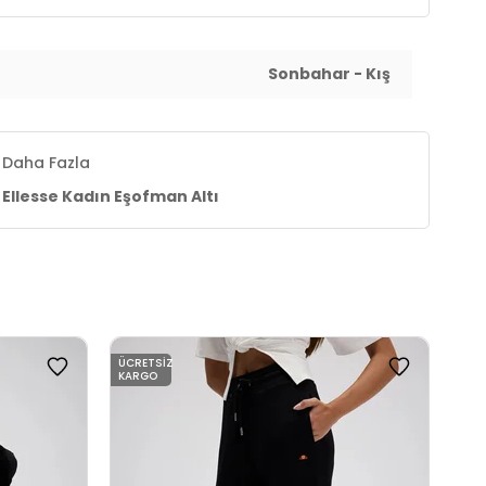
Sonbahar - Kış
Daha Fazla
Ellesse Kadın Eşofman Altı
ÜCRETSIZ
ÜCR
KARGO
KAR