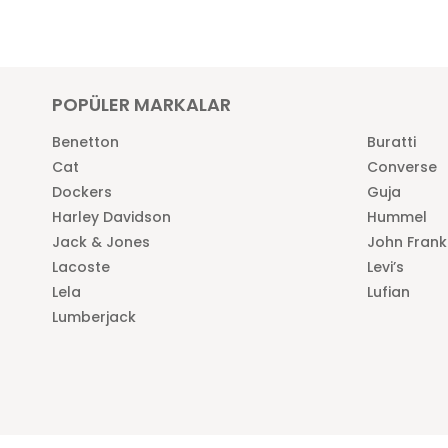
POPÜLER MARKALAR
Benetton
Buratti
Cat
Converse
Dockers
Guja
Harley Davidson
Hummel
Jack & Jones
John Frank
Lacoste
Levi’s
Lela
Lufian
Lumberjack