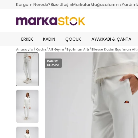
Kargom Nerede?
Bize Ulaşın
Markalar
Mağazalarımız
Yardım
ERKEK
KADIN
ÇOCUK
AYAKKABI & ÇANTA
Anasayfa
Kadın
Alt Giyim
Eşofman Altı
Ellesse Kadın Eşofman Altı
KARGO
BEDAVA