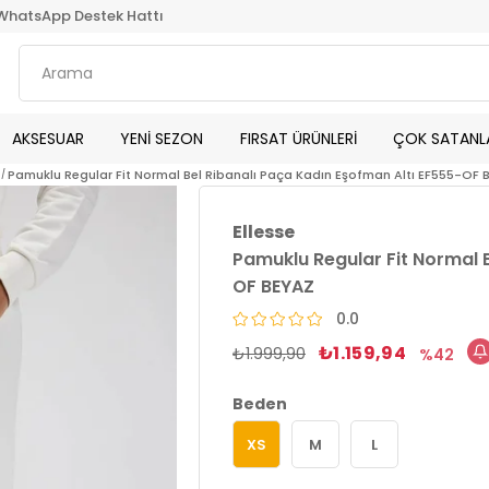
WhatsApp Destek Hattı
AKSESUAR
YENİ SEZON
FIRSAT ÜRÜNLERİ
ÇOK SATANL
Pamuklu Regular Fit Normal Bel Ribanalı Paça Kadın Eşofman Altı EF555-OF 
Ellesse
Pamuklu Regular Fit Normal B
OF BEYAZ
0.0
₺1.159,94
₺1.999,90
42
Beden
XS
M
L