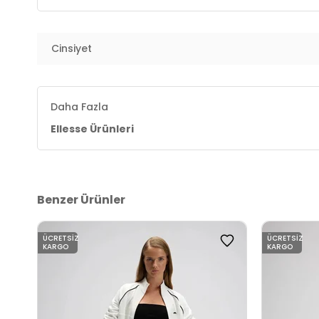
Paça Bilgisi :
Ribanalı Paça
Cinsiyet
Menşei :
Türkiye
2DKEF555OF.25
Daha Fazla
Ellesse Ürünleri
Benzer Ürünler
ÜCRETSIZ
ÜCRETSIZ
KARGO
KARGO