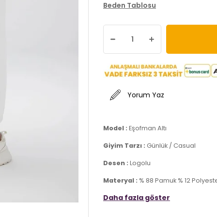
Beden Tablosu
Yorum Yaz
Model :
Eşofman Altı
Giyim Tarzı :
Günlük / Casual
Desen :
Logolu
Materyal :
% 88 Pamuk % 12 Polyest
Daha fazla göster
Kapama Bilgisi :
Bağlamalı
Cep Bilgisi :
Cepli