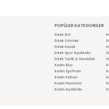
POPÜLER KATEGORİLER
Erkek Bot
E
Erkek Gömlek
E
Erkek Kazak
E
Erkek Spor Ayakkabı
E
Erkek Terlik & Sandalet
E
Kadın Bluz
K
Kadın Eşofman
K
Kadın Kaban
K
Kadın Pantolon
K
Kadın Ayakkabı
K