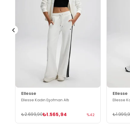
Ellesse
Ellesse
Ellesse Kadın Eşofman Altı
Ellesse K
₺1.565,94
₺2.699,90
₺1.999,
%42