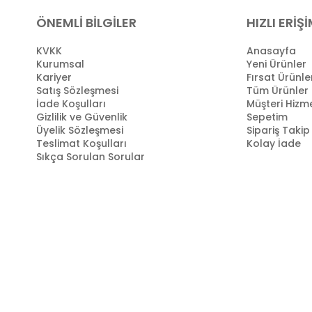
ÖNEMLİ BİLGİLER
HIZLI ERİŞ
KVKK
Anasayfa
Kurumsal
Yeni Ürünler
Kariyer
Fırsat Ürünle
Satış Sözleşmesi
Tüm Ürünler
İade Koşulları
Müşteri Hizme
Gizlilik ve Güvenlik
Sepetim
Üyelik Sözleşmesi
Sipariş Takip
Teslimat Koşulları
Kolay İade
Sıkça Sorulan Sorular