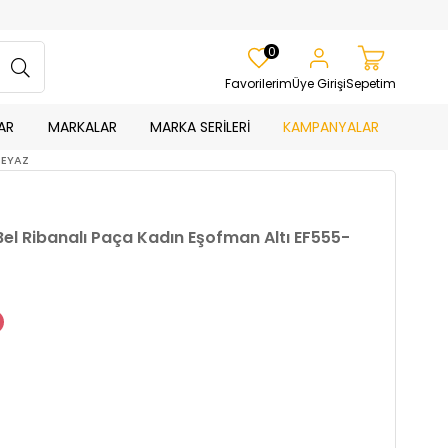
0
Favorilerim
Üye Girişi
Sepetim
AR
MARKALAR
MARKA SERİLERİ
KAMPANYALAR
BEYAZ
el Ribanalı Paça Kadın Eşofman Altı EF555-