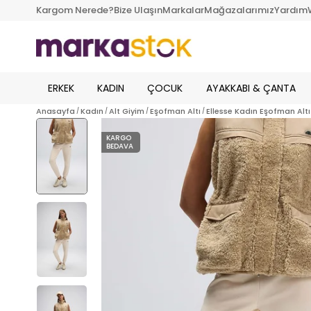
Kargom Nerede?
Bize Ulaşın
Markalar
Mağazalarımız
Yardım
ERKEK
KADIN
ÇOCUK
AYAKKABI & ÇANTA
Anasayfa
Kadın
Alt Giyim
Eşofman Altı
Ellesse Kadın Eşofman Altı
KARGO
BEDAVA