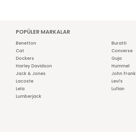
POPÜLER MARKALAR
Benetton
Buratti
Cat
Converse
Dockers
Guja
Harley Davidson
Hummel
Jack & Jones
John Frank
Lacoste
Levi’s
Lela
Lufian
Lumberjack