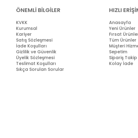
ÖNEMLİ BİLGİLER
HIZLI ERİŞ
KVKK
Anasayfa
Kurumsal
Yeni Ürünler
Kariyer
Fırsat Ürünle
Satış Sözleşmesi
Tüm Ürünler
İade Koşulları
Müşteri Hizme
Gizlilik ve Güvenlik
Sepetim
Üyelik Sözleşmesi
Sipariş Takip
Teslimat Koşulları
Kolay İade
Sıkça Sorulan Sorular