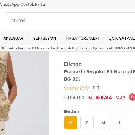
WhatsApp Destek Hattı
AKSESUAR
YENİ SEZON
FIRSAT ÜRÜNLERİ
ÇOK SATANL
Pamuklu Regular Fit Normal Bel Ribanalı Paça Kadın Eşofman Altı EF532-BG 
Ellesse
Pamuklu Regular Fit Normal B
BG BEJ
0.0
₺1.159,94
₺1.999,90
42
Beden
XS
S
M
L