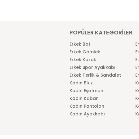
POPÜLER KATEGORİLER
Erkek Bot
E
Erkek Gömlek
E
Erkek Kazak
E
Erkek Spor Ayakkabı
E
Erkek Terlik & Sandalet
E
Kadın Bluz
K
Kadın Eşofman
K
Kadın Kaban
K
Kadın Pantolon
K
Kadın Ayakkabı
K