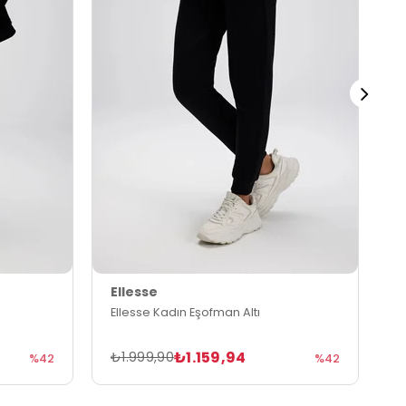
Ellesse
E
Ellesse Kadın Eşofman Altı
E
₺1.159,94
₺1.999,90
₺
%42
%42