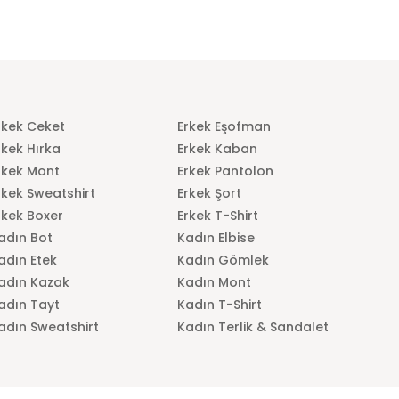
rkek Ceket
Erkek Eşofman
rkek Hırka
Erkek Kaban
rkek Mont
Erkek Pantolon
rkek Sweatshirt
Erkek Şort
rkek Boxer
Erkek T-Shirt
adın Bot
Kadın Elbise
adın Etek
Kadın Gömlek
adın Kazak
Kadın Mont
adın Tayt
Kadın T-Shirt
adın Sweatshirt
Kadın Terlik & Sandalet