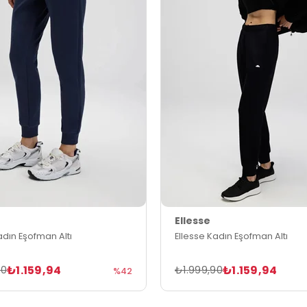
Ellesse
adın Eşofman Altı
Ellesse Kadın Eşofman Altı
₺1.159,94
₺1.159,94
90
₺1.999,90
%42