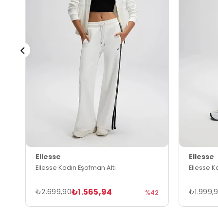
Ellesse
Ellesse
Ellesse Kadın Eşofman Altı
Ellesse K
₺1.565,94
₺2.699,90
₺1.999,
%42