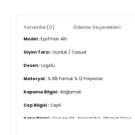
Yorumlar
(0)
Ödeme Seçenekleri
Model :
Eşofman Altı
Giyim Tarzı :
Günlük / Casual
Desen :
Logolu
Materyal :
% 88 Pamuk % 12 Polyester
Kapama Bilgisi :
Bağlamalı
Cep Bilgisi :
Cepli
Kalıp Bilgisi :
Regular Fit , Normal Bel , Ribanalı Paça
Menşei :
Türkiye