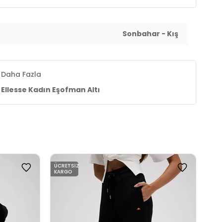
Sonbahar - Kış
Daha Fazla
Ellesse Kadın Eşofman Altı
ÜCRETSIZ
ÜCR
KARGO
KAR