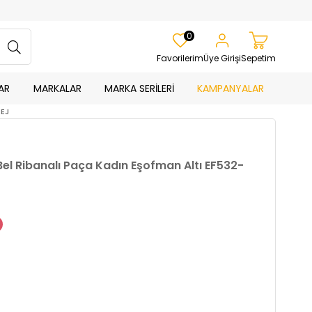
0
Favorilerim
Üye Girişi
Sepetim
AR
MARKALAR
MARKA SERİLERİ
KAMPANYALAR
BEJ
el Ribanalı Paça Kadın Eşofman Altı EF532-