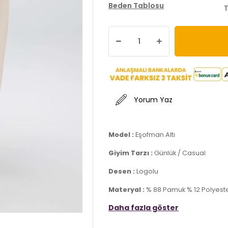
Beden Tablosu
T
Yorum Yaz
Model :
Eşofman Altı
Giyim Tarzı :
Günlük / Casual
Desen :
Logolu
Materyal :
% 88 Pamuk % 12 Polyest
Daha fazla göster
Kapama Bilgisi :
Bağlamalı
Cep Bilgisi :
Cepli