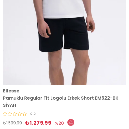
Ellesse
Pamuklu Regular Fit Logolu Erkek Short EM622-BK
SİYAH
0.0
₺1.279,99
₺1.599,99
20