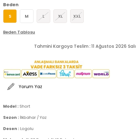
Beden
S
M
L
XL
XXL
Beden Tablosu
Tahmini Kargoya Teslim
:
11 Ağustos 2026 Salı
Yorum Yaz
Model :
Short
Sezon :
İlkbahar / Yaz
Desen :
Logolu