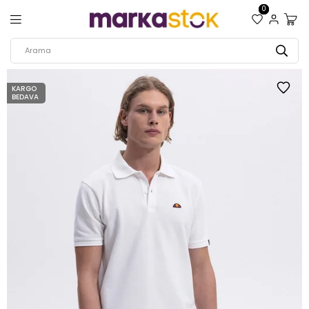
0
KARGO
BEDAVA