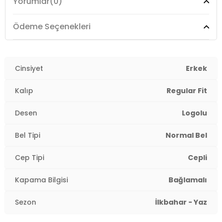
Yorumlar
(0)
Üretim Yeri :
Türkiye
3DY1EM622BK.07
Ödeme Seçenekleri
Cinsiyet
Erkek
Kalıp
Regular Fit
Desen
Logolu
Bel Tipi
Normal Bel
Cep Tipi
Cepli
Kapama Bilgisi
Bağlamalı
Sezon
İlkbahar - Yaz