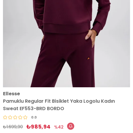
Ellesse
Pamuklu Regular Fit Bisiklet Yaka Logolu Kadın
Sweat EF553-BRD BORDO
0.0
₺985,94
₺1.699,90
42