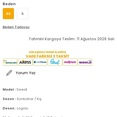
Beden
XS
S
Beden Tablosu
Tahmini Kargoya Teslim
:
11 Ağustos 2026 Salı
Yorum Yaz
Model :
Sweat
Sezon :
Sonbahar / Kış
Desen :
Logolu