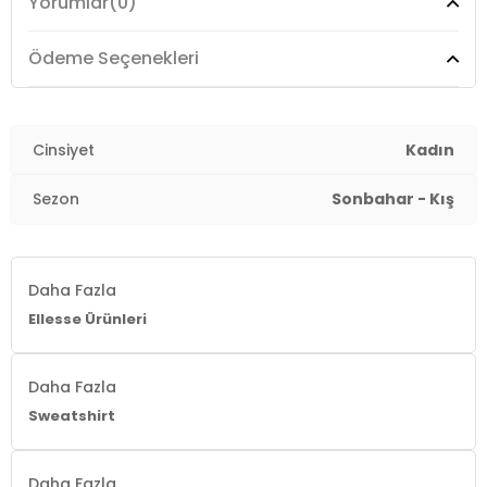
Yorumlar
(0)
Menşei:
Türkiye
2DKEF553BRD.61
Ödeme Seçenekleri
Cinsiyet
Kadın
Sezon
Sonbahar - Kış
Daha Fazla
Ellesse Ürünleri
Daha Fazla
Sweatshirt
Daha Fazla