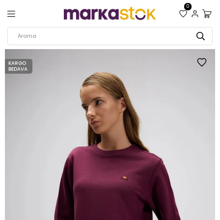
0
KARGO
BEDAVA