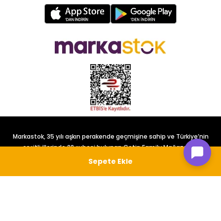
Markastok, 35 yılı aşkın perakende geçmişine sahip ve Türkiye’nin
çeşitli illerinde 22 şubesi bulunan Çetin Family Mağazacılık
tarafından kurulmuştur.