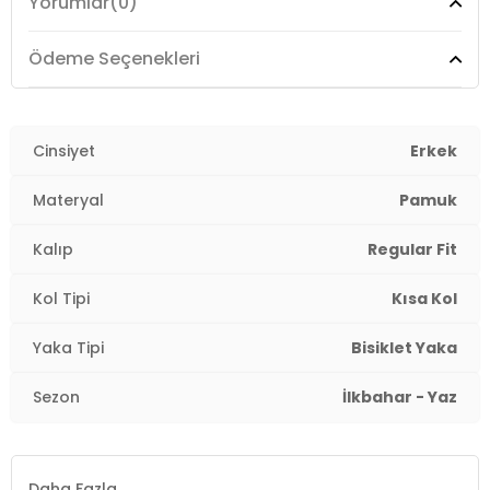
Yorumlar
(0)
Kalıp Bilgisi:
Regular Fit
Yaş Grubu:
Yetişkin
Ödeme Seçenekleri
Menşei:
Türkiye
3DY16SM5069BL.42
Cinsiyet
Erkek
Materyal
Pamuk
Kalıp
Regular Fit
Kol Tipi
Kısa Kol
Yaka Tipi
Bisiklet Yaka
Sezon
İlkbahar - Yaz
Daha Fazla