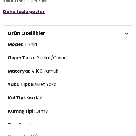
Yaka Tipi:
Bisiklet Yaka
Daha fazla göster
Kol Tipi:
Kısa Kol
Kumaş Tipi:
Örme
Ürün Özellikleri
Boy:
Standart
Model:
T Shirt
Kalıp Bilgisi:
Regular Fit
Yaş Grubu:
Yetişkin
Giyim Tarzı:
Günlük/Casual
Menşei:
Türkiye
Materyal:
% 100 Pamuk
3DY16SM5069BL.42
Yaka Tipi:
Bisiklet Yaka
Kol Tipi:
Kısa Kol
Kumaş Tipi:
Örme
Boy:
Standart