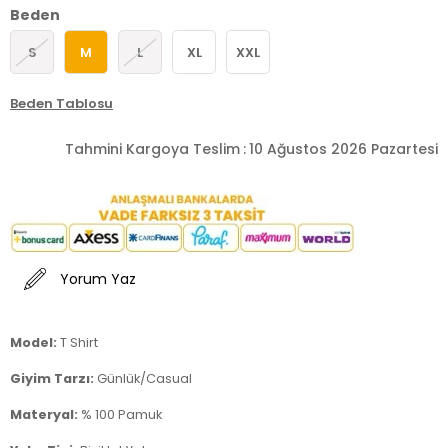
Beden
S
M
L
XL
XXL
Beden Tablosu
Tahmini Kargoya Teslim
:
10 Ağustos 2026 Pazartesi
Yorum Yaz
Model:
T Shirt
Giyim Tarzı:
Günlük/Casual
Materyal:
% 100 Pamuk