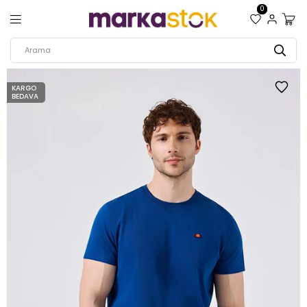
0
KARGO
BEDAVA